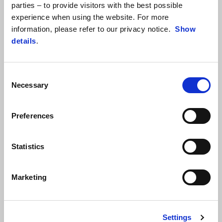
더 알아보기
parties – to provide visitors with the best possible
experience when using the website. For more
information, please refer to our privacy notice.
Show
details
.
Consent
Necessary
Selection
Preferences
Statistics
Marketing
Torque Red
Rush Grey
Aprilia Tuono 660
₩ 15.500.000
Settings