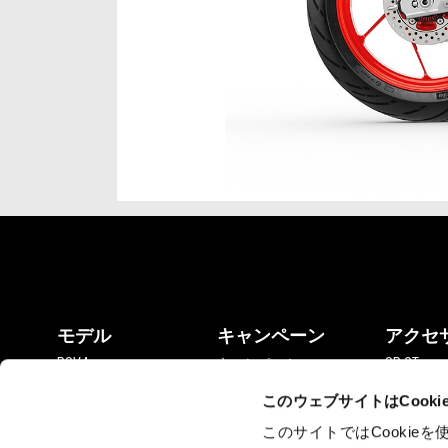
Item
Item
1
1
of
of
5
5
フッター
モデル
キャンペーン
アクセ
RSV4
キャンペーン
SR GT
RS 660
RX 125
このウェブサイトはCook
Tuono 660
SX 125
Tuareg
Tuono 660
このサイトではCooki
RS 457
RS 660