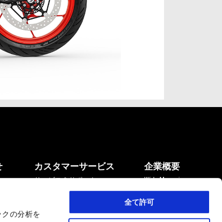
せ
カスタマーサービス
企業概要
い
サービス＆サポート
Wide Magazine
販売店
Piaggio Group
リコールキャンペーン
Accessibility
全て許可
Online shop
ックの分析を