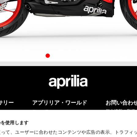
item
item
item
item
item
0
1
2
3
4
サリー
アプリリア・ワールド
お問い合わ
ニュース
個人情報の取扱
ieを使用します
eを使って、ユーザーに合わせたコンテンツや広告の表示、トラフィ