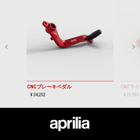
of
6
前回
CNCブレーキペダル
CNCラ
¥ 34,252
¥ 25,953
フッター