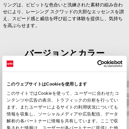
リングは、ビビットな色合いと洗練された素材の組み合わ
せにより、レーシング スクワッドの大胆なエッセンスを讃
え、スピード感と威信を呼び起こす体験を提供し、気持ち
を高ぶらせます。
バージョンとカラー
Item
1
of
2
このウェブサイトはCookieを使用します
このサイトではCookieを使って、ユーザーに合わせたコ
ンテンツや広告の表示、トラフィックの分析を行ってい
前回
ます。またユーザーによるサイトの利用状況についても
情報を収集し、ソーシャルメディアや広告配信、データ
解析の各パートナーに情報を共有しています。ここで収
コーラルスネーク ブルー
レプリ
集された情報は、ユーザーが各パートナーに提供した他