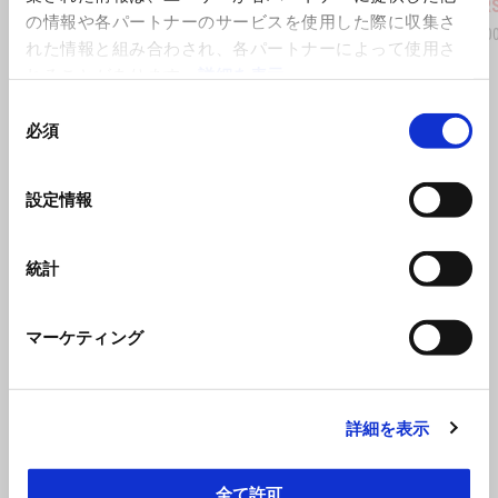
Aprilia RS 457
Aprilia R
の情報や各パートナーのサービスを使用した際に収集さ
¥ 880,000
¥ 935,00
れた情報と組み合わされ、各パートナーによって使用さ
れることがあります。
詳細を表示
同
必須
意
の
選
設定情報
択
統計
マーケティング
詳細を表示
全て許可