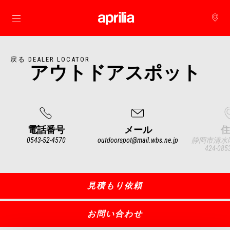
メインコンテンツへ
戻る DEALER LOCATOR
アウトドアスポット
電話番号
メール
住
0543-52-4570
outdoorspot@mail.wbs.ne.jp
静岡市清水区
424-08
Item
1
of
3
見積もり依頼
お問い合わせ