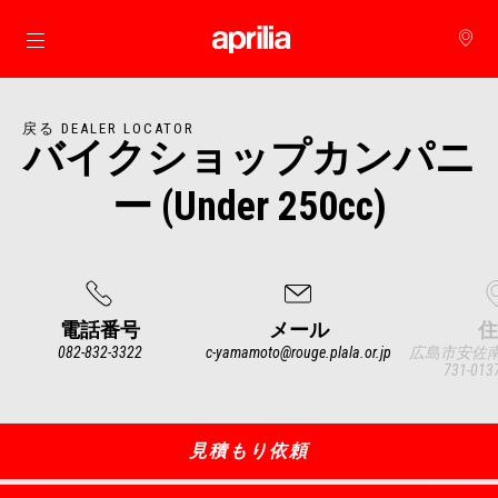
メインコンテンツへ
戻る DEALER LOCATOR
バイクショップカンパニ
ー (Under 250cc)
電話番号
メール
住
082-832-3322
c-yamamoto@rouge.plala.or.jp
広島市安佐南区
731-01
Item
1
of
3
見積もり依頼