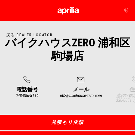
メインコンテンツへ
戻る DEALER LOCATOR
バイクハウスZERO 浦和区
駒場店
電話番号
メール
住
048-886-8114
ub2@bikehouse-zero.com
浦和区駒場
330-005
Item
1
of
3
見積もり依頼