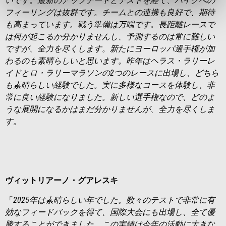
いです。最新のアップデートとテストを経て、バイクへの
フィーリングは抜群です。チームとの連携も良好で、期待
も高まっています。戦う準備は万端です。長距離レースで
は何が起こるか分かりませんし、予測するのは常に難しい
ですが、全力を尽くします。新たにヨーロッパ選手権が加
わるのも素晴らしいと思います。昨年はヘラス・ラリーレ
イドとロ・ラリーマラソンの
2
つのレースに出場し、どちら
も素晴らしい経験でした。実に多様な
コース
を体験し、非
常に良い経験になりました。新しい選手権なので、どのよ
うな展開になるかはまだ分かりませんが、全力を尽くしま
す。
ヴィットリアーノ・グアレスキ
「
2025
年は素晴らしい年でした。数々のテストで非常に
有
効
なフィードバックを得て、国際大会にも出場し、全て優
勝することができました。この
実績
は
今年の活動に
大きな