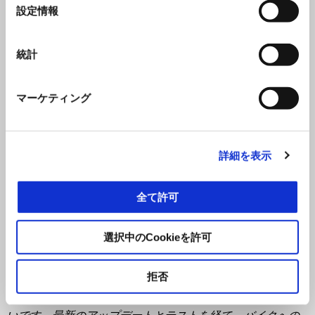
スでの最大の目標は、
2
年間追い求めてきた結果に続くこと
選
設定情報
です。日々のステージを全力で走り、最高の結果を目指し
択
ます。いくつかのステージで優勝を目指し、重要なポジシ
ョンをキープしたいと思っています。また、今年のヨーロ
統計
ッパ選手権に出場できることも嬉し
く思います
。昨年の好
成績を考えると、今年の目標は可能な限り最高の結果を出
マーケティング
すことです。モトラリーよりもヨーロッパ選手権の方が得
意なので、今年も好成績を収めたいと思っています。
2026
年はチーム一丸となって素晴らしいシーズンを過ごせるよ
う願っています。
そ
れ
によって
、チームが成し遂げた素晴
詳細を表示
らしい仕事すべて
が
最高の栄誉となるでしょう。
全て許可
選択中のCookieを許可
マルコ・メニキーニ
拒否
「
2026
年シーズンが開幕し、アフリカ・エコレースに向け
て準備万端です。トゥアレグ・ラリーのバイクは素晴らし