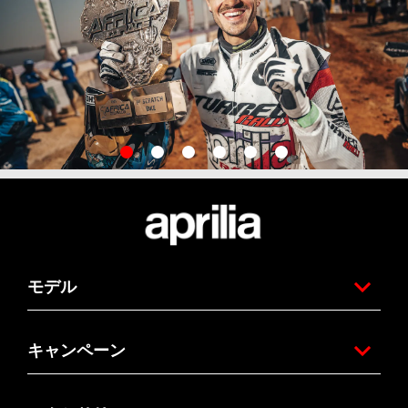
item
item
item
item
item
item
0
1
2
3
4
5
Item
Item
1
1
of
of
6
6
フッター
モデル
キャンペーン