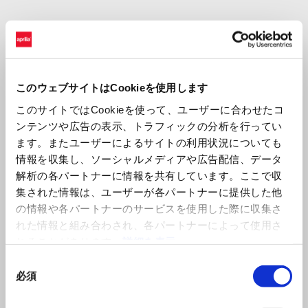
ヤコポ・チェルッティ
「
もちろん、私たちの目標は常にベストを尽くし、ヨーロ
ッパ選手権とアフリカ・エコレースの両方で勝利を目指す
このウェブサイトはCookieを使用します
ことです。今年はレベルが格段に上がり、強力なライバル
が多くいますが、私たちは常に勝利に向けて準備を整え、
3
このサイトではCookieを使って、ユーザーに合わせたコ
連覇を目指しています。このレースは予測不可能で過酷な
ンテンツや広告の表示、トラフィックの分析を行ってい
レースで、最後の
1
キロメートルまで何が起こるか分かりま
ます。またユーザーによるサイトの利用状況についても
せん。だからこそ、私たちは全力を尽くします。ヨーロッ
情報を収集し、ソーシャルメディアや広告配信、データ
パ選手権でも同じです。デビュー戦からベストを尽くし、
解析の各パートナーに情報を共有しています。ここで収
勝利を目指します。
集された情報は、ユーザーが各パートナーに提供した他
の情報や各パートナーのサービスを使用した際に収集さ
れた情報と組み合わされ、各パートナーによって使用さ
れることがあります。
詳細を表示
同
フランチェスコ・モンタナリ
必須
意
「
砂漠に戻るのが待ちきれません。アフリカ・エコ・レー
の