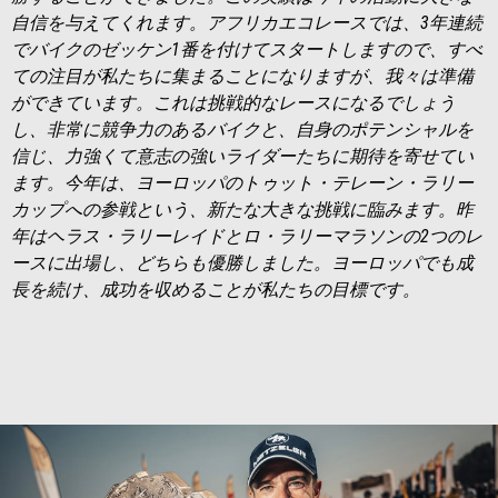
自信を与えてくれます。アフリカエコレースでは、
3
年連続
でバイクのゼッケン
1
番
を付けて
スタートしますので、すべ
ての注目が私たちに集まることになります
が
、我々は準備
ができています。これは挑戦的なレースになるでしょう
し、非常に競争力のあるバイクと、
自身のポテンシャル
を
信じ、
力強くて意志の強いライダーたち
に
期待
を寄せてい
ます。今年は、ヨーロッパのトゥット・テレーン・ラリー
カップへの参戦という、新たな大きな挑戦に臨みます。昨
年はヘラス・ラリーレイドとロ・ラリーマラソンの
2
つのレ
ースに出場し、どちらも優勝しました。ヨーロッパでも成
長を続け、成功を収めることが私たちの目標です。