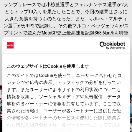
ランプリレースでは小椋藍選手とフェルナンデス選手が2人
ともトップ10入りを果たしたことで、今回の結果はさらに
大きな意義を持つものとなった。また、ホルヘ・マルティ
ン選手ががFP2で記録し、その後マルコ・ベッツェッキがス
プリントで並んだMotoGP史上最高速度記録368.6km/hも特筆
すべき記録である。
ムジェロでMotoGPの歴史において重要な1ページを刻み、
APRILIA RACINGにとって忘れられない週末となった。
このウェブサイトはCookieを使用します
このサイトではCookieを使って、ユーザーに合わせたコ
ンテンツや広告の表示、トラフィックの分析を行ってい
ます。またユーザーによるサイトの利用状況についても
情報を収集し、ソーシャルメディアや広告配信、データ
解析の各パートナーに情報を共有しています。ここで収
集された情報は、ユーザーが各パートナーに提供した他
の情報や各パートナーのサービスを使用した際に収集さ
れた情報と組み合わされ、各パートナーによって使用さ
れることがあります。
詳細を表示