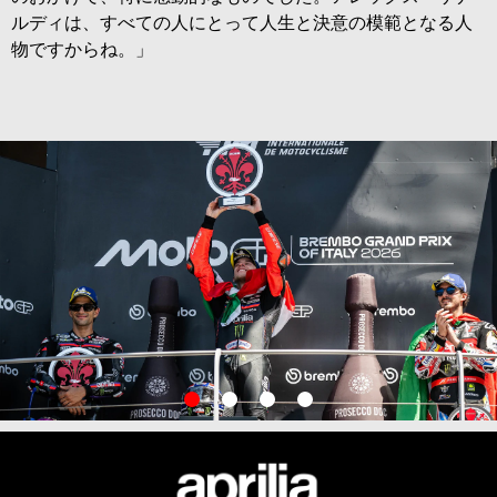
ルディは、すべての人にとって人生と決意の模範となる人
物ですからね。」
item
item
item
item
0
1
2
3
Item
Item
1
1
of
of
4
4
フッター