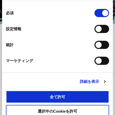
同
必須
意
の
Item
Item
選
1
1
設定情報
of
of
択
1
1
統計
マルコ・ベッツェッキ選手
「ムジェロでの勝利は最高でした。幼い頃からの夢が叶っ
マーケティング
たんです。父や母、姉妹と一緒にいつもMotoGPを見に来て
いて、いつか自分もここで走りたいと夢見ていました。時
が経つにつれ、その夢はここで勝ちたいという強い願望へ
と変わっていきました。ムジェロでの勝利は言葉では言い
詳細を表示
表せないほどの感動で、ファンやチームの皆が歓喜に包ま
れているのを見て、本当に嬉しかったです。」
全て許可
ホルヘ・マルティン選手
「APRILIAとマルコのために、本当に嬉しいです。表彰台の
選択中のCookieを許可
下に集まったファンの皆さんの姿は、まさに圧巻でした。