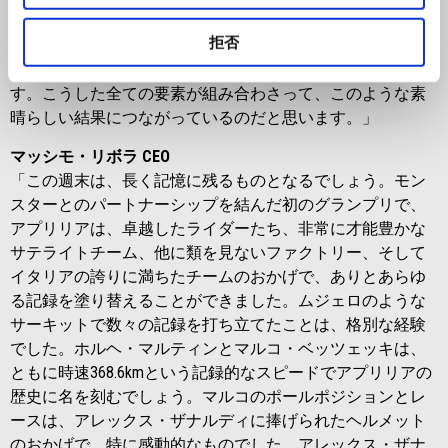
レースでは少し苦戦しましたが、それでも全力を尽くしま
拒否
した。バイクの調子も良く、チームも素晴らしい働きをし
てくれていますし、作業方法も正しい方向に向かっていま
す。こうした全ての要素が組み合わさって、このような素
晴らしい結果につながっているのだと思います。」
マッシモ・リボラ CEO
「この週末は、長く記憶に残るものとなるでしょう。モン
スターとのパートナーシップを結んだ初のグランプリで、
アプリリアは、卓越したライダーたち、非常に才能豊かな
サテライトチーム、他に類を見ないファクトリー、そして
イタリアの誇りに満ちたチームのおかげで、ありとあらゆ
る記録を塗り替えることができました。ムジェロのような
サーキットで数々の記録を打ち立てたことは、格別な経験
でした。ホルヘ・マルティンとマルコ・ベッツェッキは、
ともに時速368.6kmという記録的なスピードでアプリリアの
歴史に名を刻むでしょう。マルコのポールポジションとレ
ースは、アレックス・ザナルディに捧げられたヘルメット
のおかげで、特に感動的なものでした。アレックス・ザナ