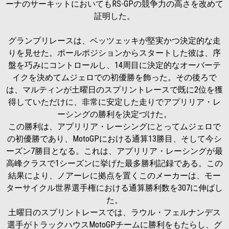
ーナのサーキットにおいてもRS-GPの競争力の高さを改めて
証明した。
グランプリレースは、ベッツェッキが堅実かつ決定的な走
りを見せた。ポールポジションからスタートした彼は、序
盤を巧みにコントロールし、14周目に決定的なオーバーテ
イクを決めてムジェロでの初優勝を飾った。その後ろで
は、マルティンが土曜日のスプリントレースで既に2位を獲
得していただけに、非常に安定した走りでアプリリア・レ
ーシングの勝利を決定づけた。
この勝利は、アプリリア・レーシングにとってムジェロで
の初優勝であり、MotoGPにおける通算13勝目、そして今シ
ーズン7勝目となる。これは、アプリリア・レーシングが最
高峰クラスで1シーズンに挙げた最多勝利記録である。この
結果により、ノアーレに拠点を置くこのメーカーは、モー
ターサイクル世界選手権における通算勝利数を307に伸ばし
た。
土曜日のスプリントレースでは、ラウル・フェルナンデス
選手がトラックハウスMotoGPチームに勝利をもたらし、グ