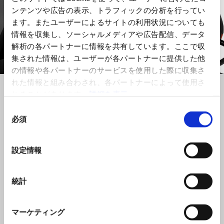
ンテンツや広告の表示、トラフィックの分析を行ってい
ます。またユーザーによるサイトの利用状況についても
情報を収集し、ソーシャルメディアや広告配信、データ
解析の各パートナーに情報を共有しています。ここで収
集された情報は、ユーザーが各パートナーに提供した他
の情報や各パートナーのサービスを使用した際に収集さ
れた情報と組み合わされ、各パートナーによって使用さ
れることがあります。
詳細を表示
エレクトロニクス
同
必須
すべての電子制御システムは、Aprilia Racingが開発した
意
APX ECU によってコントロールされています。これは、
の
マックス・ビアッジがRSV4を駆り WSBKのタイトル獲得
選
設定情報
に大いに貢献したユニットの最も新しく進化した物で
択
す。
このECU は、レースで使用されているものと全く同じレ
統計
ーシングレベルのストラテジーを採用し、ライディング
スタイルやサーキットのコンディションに合わせてパラ
マーケティング
メータを完全にカスタマイズが可能です。さらに、パフ