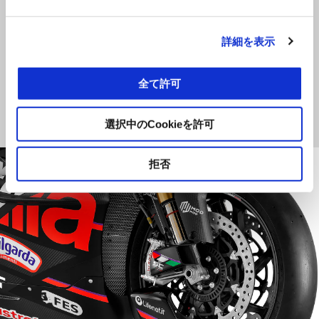
ォーマンス解析に必要な完全なデータ取得機能も備えて
います。
APX システムは、ウィリーコントロール、トラクション
詳細を表示
コントロール、エンジンブレーキコントロール、および
各ギアのパワーデリバリーを管理します。RSV4 X-GPには
全て許可
GPSモジュールが内蔵され、さらにECUの管理と微調整用
の専用ソフトウェアがプリロードされたYashiラップトッ
選択中のCookieを許可
プpパソコンも付属しています。
拒否