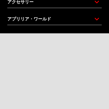
アクセサリー
アプリリア・ワールド
お問い合わせ
カスタマーサービス
企業概要
Facebook
Instagram
Twitter
Youtube
JA
お住まいの国のウェブサイトをお選びください。