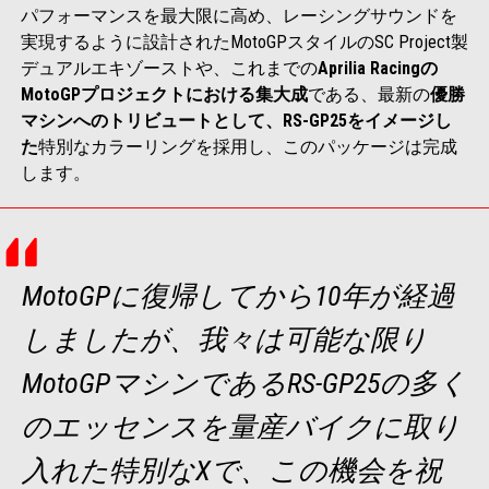
パフォーマンスを最大限に高め、レーシングサウンドを
実現するように設計されたMotoGPスタイルのSC Project製
デュアルエキゾーストや、これまでの
Aprilia Racing
の
MotoGP
プロジェクトにおける集大成
である、最新の
優勝
マシンへのトリビュートとして、
RS-GP25
をイメージし
た
特別なカラーリングを採用し、このパッケージは完成
します。
MotoGPに復帰してから10年が経過
しましたが、我々は可能な限り
MotoGPマシンであるRS-GP25の多く
のエッセンスを量産バイクに取り
入れた特別なXで、この機会を祝