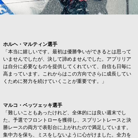
Item
Item
1
1
of
of
1
1
ホルヘ・マルティン選手
「本当に嬉しいです。最初は優勝争いができるとは思って
いませんでしたが、決して諦めませんでした。アプリリア
は自分に必要なものを提供してくれていて、自信も日毎に
高まっています。これからはこの方向でさらに成長してい
くために努力を続けていくことが重要です。」
マルコ・ベッツェッキ選手
「難しいこともあったけれど、全体的には良い週末でし
た。予選でフロントローを獲得し、スプリントレースと決
勝レースの両方で表彰台に上がれたので満足しています。
集中力を保ち、ミスをしないように心がけました。全力を