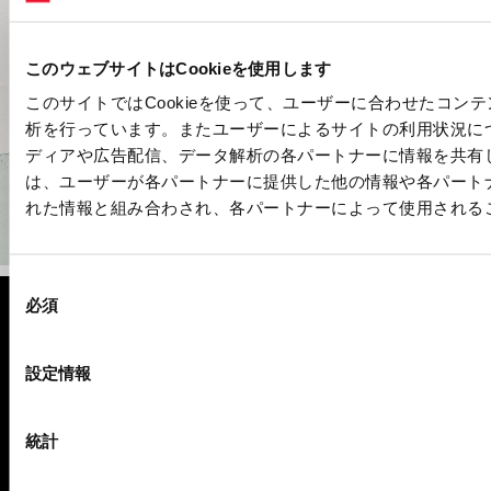
このウェブサイトはCookieを使用します
このサイトではCookieを使って、ユーザーに合わせたコン
析を行っています。またユーザーによるサイトの利用状況に
ディアや広告配信、データ解析の各パートナーに情報を共有
は、ユーザーが各パートナーに提供した他の情報や各パート
れた情報と組み合わされ、各パートナーによって使用される
item
item
item
item
item
0
1
2
3
4
Item
Item
同
1
1
of
of
必須
5
5
意
フッター
の
選
設定情報
択
モデル
統計
キャンペーン