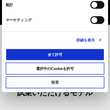
お断りする場合がございます。 試乗車は変更となる場合が
統計
あります。雨天時は展示会に変更となる場合があります。
マーケティング
詳細を表示
出展ディーラー
全て許可
アプリリア大阪豊中（D.D.BOYS Racing）
アプリリア神戸西（MFD神戸）
選択中のCookieを許可
拒否
試乗いただけるモデル
Item
1
of