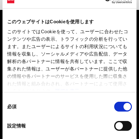
このウェブサイトはCookieを使用します
このサイトではCookieを使って、ユーザーに合わせたコ
タイチフラッグシップストア
ンテンツや広告の表示、トラフィックの分析を行ってい
ます。またユーザーによるサイトの利用状況についても
大阪府大東市中垣内3-1-25
情報を収集し、ソーシャルメディアや広告配信、データ
3月28日（土）- 3月29日（日）
解析の各パートナーに情報を共有しています。ここで収
10:30 AM – 4:00 PM
集された情報は、ユーザーが各パートナーに提供した他
受付時間 10:00 AM – 3:30 PM
の情報や各パートナーのサービスを使用した際に収集さ
れた情報と組み合わされ、各パートナーによって使用さ
れることがあります。
詳細を表示
同
必須
意
先着順による受付で、予約は不要です。先導付き試乗会と
の
なっております。
選
ヘルメットやグローブ等のライディング用ギアはご持参く
設定情報
択
ださい。バイクの運転に適さない服装や装備の方の試乗を