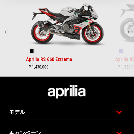
5
前回
チェッカーフラッグ
トリビ
Aprilia RS 660 Extrema
Aprilia R
¥ 1,430,000
¥ 1,320,
フッター
モデル
キャンペーン