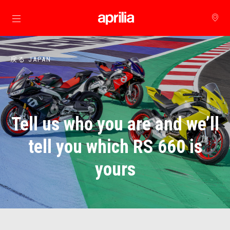
メインコンテンツへ
戻る JAPAN
Tell us who you are and we’ll
tell you which RS 660 is
yours