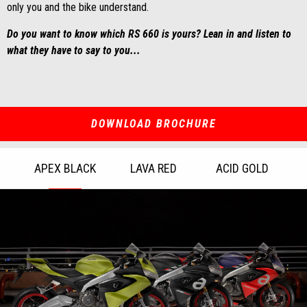
only you and the bike understand.
Do you want to know which RS 660 is yours? Lean in and listen to
what they have to say to you...
DOWNLOAD BROCHURE
APEX BLACK
LAVA RED
ACID GOLD
Item
1
of
3