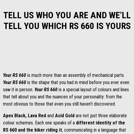
TELL US WHO YOU ARE AND WE’LL
TELL YOU WHICH RS 660 IS YOURS
Your RS 660
is much more than an assembly of mechanical parts.
Your RS 660
is the shape that you had in mind before you ever even
saw it in person.
Your RS 660
is a special layout of colours and lines
that tell about you and the nuances of your personality: from the
most obvious to those that even you still haven’t discovered.
Apex Black, Lava Red
and
Acid Gold
are not just three elaborate
colour schemes. Each one speaks of a
different identity of the
RS 660 and the biker riding it
, communicating in a language that