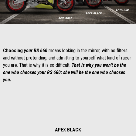
Item
Item
1
1
of
of
1
1
Choosing
your RS 660
means looking in the mirror, with no filters
and without pretending, and admitting to yourself what kind of racer
you are. That is why it is so difficult.
That is why you won’t be the
one who chooses your RS 660: she will be the one who chooses
you.
APEX BLACK