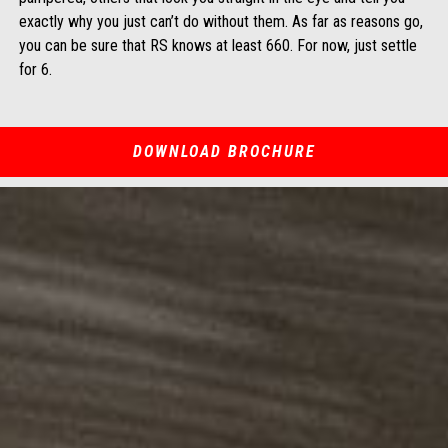
exactly why you just can’t do without them. As far as reasons go,
you can be sure that RS knows at least 660. For now, just settle
for 6.
DOWNLOAD BROCHURE