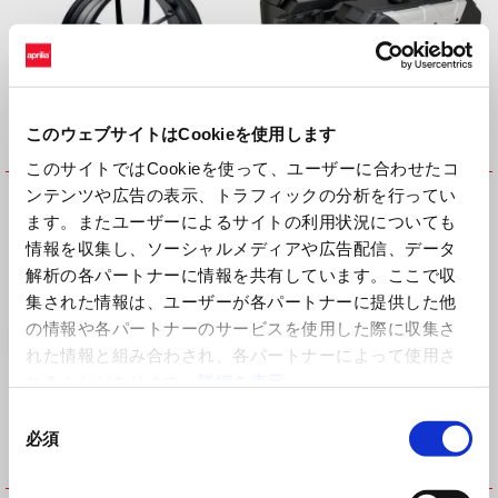
このウェブサイトはCookieを使用します
このサイトではCookieを使って、ユーザーに合わせたコ
アルミ鍛造ホイール Rear
アーバンサイドケースキット
ンテンツや広告の表示、トラフィックの分析を行ってい
¥ 184,223
¥ 137,500
ます。またユーザーによるサイトの利用状況についても
情報を収集し、ソーシャルメディアや広告配信、データ
解析の各パートナーに情報を共有しています。ここで収
集された情報は、ユーザーが各パートナーに提供した他
の情報や各パートナーのサービスを使用した際に収集さ
れた情報と組み合わされ、各パートナーによって使用さ
れることがあります。
詳細を表示
同
必須
意
の
選