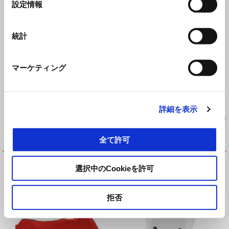
設定情報
アーバントップケース
アーバントップケース用リア
択
ラックキット
¥ 84,700
¥ 46,570
統計
マーケティング
詳細を表示
全て許可
インドア バイクカバー
インドアバイクカバー
選択中のCookieを許可
¥ 29,800
¥ 26,426
拒否