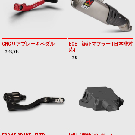
CNCリアブレーキペダル
ECE 認証マフラー (日本非対
応)
¥ 40,810
¥ 0