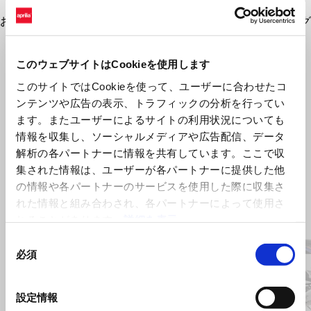
ミラーホール キャップは、高強度プラスチックで加工されて
おり、サーキット走行時のミラー取付穴を塞ぎ、フェアリング
のスタイルに完璧に適合します。
このウェブサイトはCookieを使用します
このサイトではCookieを使って、ユーザーに合わせたコ
ンテンツや広告の表示、トラフィックの分析を行ってい
ます。またユーザーによるサイトの利用状況についても
情報を収集し、ソーシャルメディアや広告配信、データ
解析の各パートナーに情報を共有しています。ここで収
集された情報は、ユーザーが各パートナーに提供した他
の情報や各パートナーのサービスを使用した際に収集さ
れた情報と組み合わされ、各パートナーによって使用さ
Item
れることがあります。
詳細を表示
1
of
4
同
必須
意
の
選
設定情報
前回
択