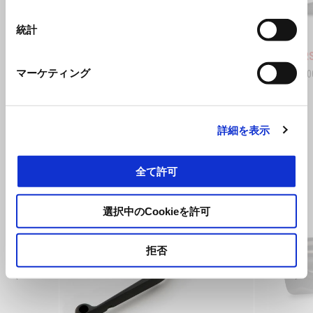
統計
シェイクダウン インディゴ
トリビ
Aprilia RSV4 Factory 1100
Aprilia R
マーケティング
¥ 3,630,000
¥ 1,320,
詳細を表示
すべて見る
Item
1
全て許可
of
6
選択中のCookieを許可
拒否
前回