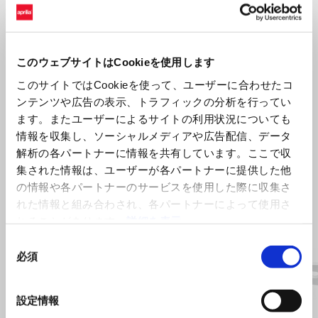
このウェブサイトはCookieを使用します
このサイトではCookieを使って、ユーザーに合わせたコ
ンテンツや広告の表示、トラフィックの分析を行ってい
ます。またユーザーによるサイトの利用状況についても
情報を収集し、ソーシャルメディアや広告配信、データ
すべて見る
解析の各パートナーに情報を共有しています。ここで収
集された情報は、ユーザーが各パートナーに提供した他
Item
の情報や各パートナーのサービスを使用した際に収集さ
1
of
6
れた情報と組み合わされ、各パートナーによって使用さ
れることがあります。
詳細を表示
同
必須
意
の
選
前回
設定情報
択