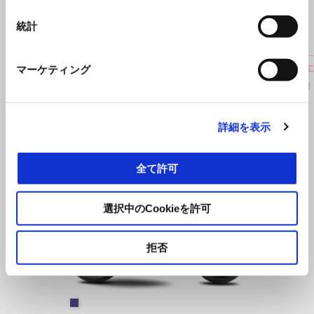
統計
アジャスタブルクラッチレバー 2025-
アルミ
マーケティング
¥ 14,515
¥ 16,830
詳細を表示
全て許可
Item
1
of
1
選択中のCookieを許可
拒否
タイムアタック