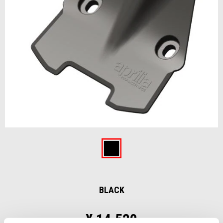
前回
次
Item
1
of
Black
2
BLACK
¥ 14,520