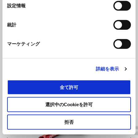
選
設定情報
択
統計
シェイクダウン インディゴ
Aprilia RSV4 Factory 1100
マーケティング
¥ 3,630,000
詳細を表示
すべて見る
全て許可
Item
1
of
6
選択中のCookieを許可
拒否