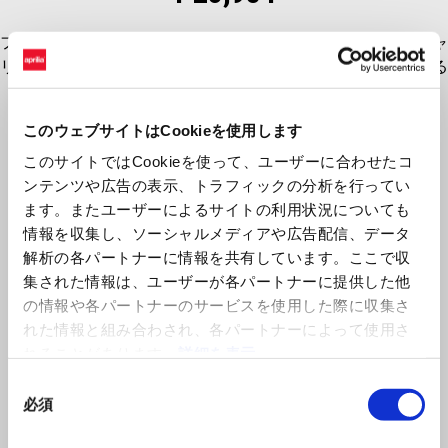
フルカーボン構造による軽量化を実現しながら、ブレーキキャ
リパーへの空気の流れを増やし、パフォーマンスを向上させる
デザインを採用しています。（2025年以降のV4モデルに適
合）
このウェブサイトはCookieを使用します
このサイトではCookieを使って、ユーザーに合わせたコ
ンテンツや広告の表示、トラフィックの分析を行ってい
ます。またユーザーによるサイトの利用状況についても
情報を収集し、ソーシャルメディアや広告配信、データ
解析の各パートナーに情報を共有しています。ここで収
集された情報は、ユーザーが各パートナーに提供した他
の情報や各パートナーのサービスを使用した際に収集さ
れた情報と組み合わされ、各パートナーによって使用さ
れることがあります。
詳細を表示
Item
1
同
of
1
必須
意
の