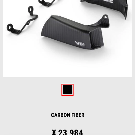
Item
1
of
Carbon fiber
1
CARBON FIBER
¥ 23,984