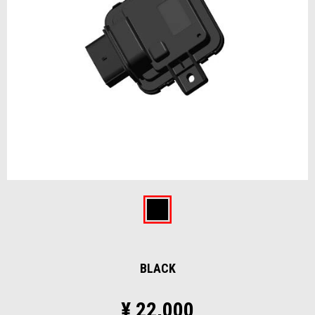
Item
1
of
Black
1
BLACK
¥ 22,000