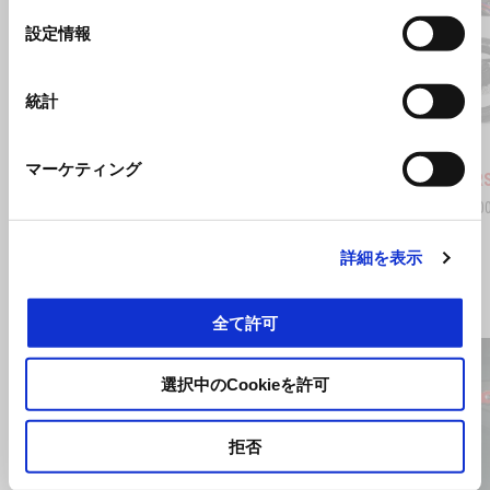
選
設定情報
択
前回
統計
コーラルスネーク ブルー
レプリ
マーケティング
Aprilia RS 457
Aprilia R
¥ 880,000
¥ 935,00
詳細を表示
すべて見る
全て許可
Item
1
of
6
選択中のCookieを許可
拒否