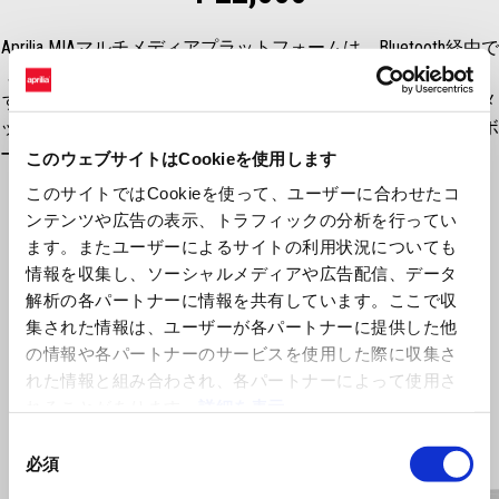
Aprilia MIAマルチメディアプラットフォームは、Bluetooth経由で
スマートフォン（iOSまたはAndroid）とバイクに接続します。
すべての機能を使用するには、Bluetoothヘッドセット／ヘルメ
ットも接続する必要があります。システムは情報をダッシュ​​ボ
ードに直接表示し、ハンドルスイッチで簡単に操作できます。
このウェブサイトはCookieを使用します
このサイトではCookieを使って、ユーザーに合わせたコ
ンテンツや広告の表示、トラフィックの分析を行ってい
ます。またユーザーによるサイトの利用状況についても
情報を収集し、ソーシャルメディアや広告配信、データ
解析の各パートナーに情報を共有しています。ここで収
集された情報は、ユーザーが各パートナーに提供した他
の情報や各パートナーのサービスを使用した際に収集さ
れた情報と組み合わされ、各パートナーによって使用さ
れることがあります。
詳細を表示
Item
同
1
of
必須
意
2
の