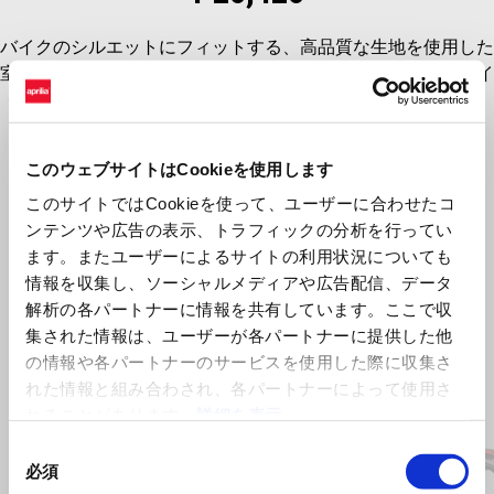
バイクのシルエットにフィットする、高品質な生地を使用した
室内用カバーです。伸縮性があり、ホコリ、汚れ、傷からバイ
クを守ります。赤いテクスチャーの両面にapriliaのロゴがあし
らわれています。
このウェブサイトはCookieを使用します
このサイトではCookieを使って、ユーザーに合わせたコ
ンテンツや広告の表示、トラフィックの分析を行ってい
ます。またユーザーによるサイトの利用状況についても
情報を収集し、ソーシャルメディアや広告配信、データ
解析の各パートナーに情報を共有しています。ここで収
集された情報は、ユーザーが各パートナーに提供した他
の情報や各パートナーのサービスを使用した際に収集さ
れた情報と組み合わされ、各パートナーによって使用さ
Item
れることがあります。
詳細を表示
1
of
2
同
必須
意