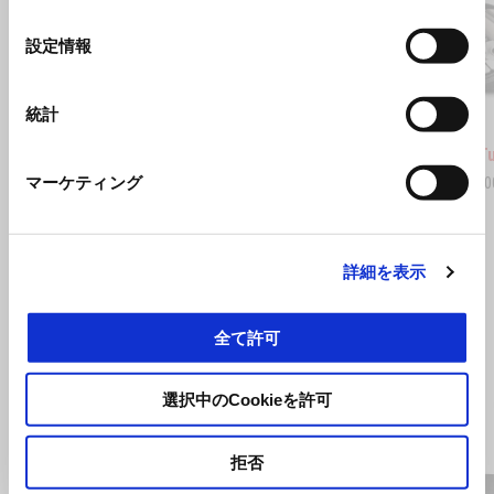
の
選
設定情報
前回
択
統計
トゥーファスト
タイム
Aprilia Tuono 660 Factory
Aprilia 
マーケティング
¥ 1,287,000
¥ 2,475,
詳細を表示
すべて見る
Item
1
全て許可
of
6
選択中のCookieを許可
拒否