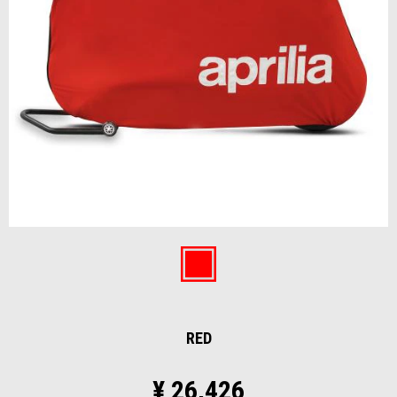
前回
次
Item
1
of
Red
2
RED
¥ 26,426