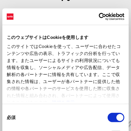
0
このウェブサイトはCookieを使用します
このサイトではCookieを使って、ユーザーに合わせたコ
ンテンツや広告の表示、トラフィックの分析を行ってい
ます。またユーザーによるサイトの利用状況についても
情報を収集し、ソーシャルメディアや広告配信、データ
解析の各パートナーに情報を共有しています。ここで収
すべて見る
集された情報は、ユーザーが各パートナーに提供した他
の情報や各パートナーのサービスを使用した際に収集さ
Item
1
れた情報と組み合わされ、各パートナーによって使用さ
of
6
れることがあります。
詳細を表示
同
必須
意
の