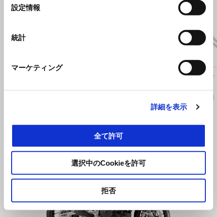
選
設定情報
択
前回
統計
マーケティング
CNCブレーキペダル
LED 
ット
¥ 34,252
¥ 31,763
詳細を表示
全て許可
Item
1
選択中のCookieを許可
of
1
拒否