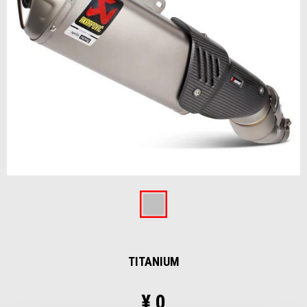
Item
1
of
Titanium
1
TITANIUM
¥ 0