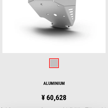
Item
1
of
Aluminium
1
ALUMINIUM
¥ 60,628