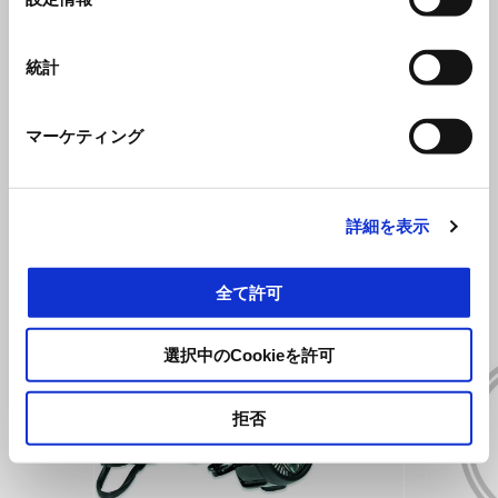
択
ヘイルストームホワイト
統計
Tuareg 660
¥ 1,760,000
マーケティング
すべて見る
詳細を表示
Item
1
of
6
全て許可
選択中のCookieを許可
拒否
前回