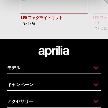
LED フォグライトキット
LED 
ット
¥ 44,468
¥ 31,763
フッター
モデル
キャンペーン
アクセサリー