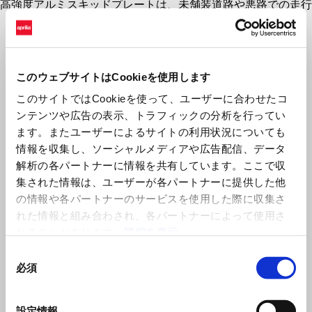
高強度アルミスキッドプレートは、未舗装道路や悪路での走行
時に、エキゾーストマニホールドやエンジン下部を保護しま
す。
このウェブサイトはCookieを使用します
このサイトではCookieを使って、ユーザーに合わせたコ
ンテンツや広告の表示、トラフィックの分析を行ってい
ます。またユーザーによるサイトの利用状況についても
情報を収集し、ソーシャルメディアや広告配信、データ
解析の各パートナーに情報を共有しています。ここで収
集された情報は、ユーザーが各パートナーに提供した他
の情報や各パートナーのサービスを使用した際に収集さ
れた情報と組み合わされ、各パートナーによって使用さ
Item
1
of
れることがあります。
詳細を表示
1
同
必須
意
の
選
設定情報