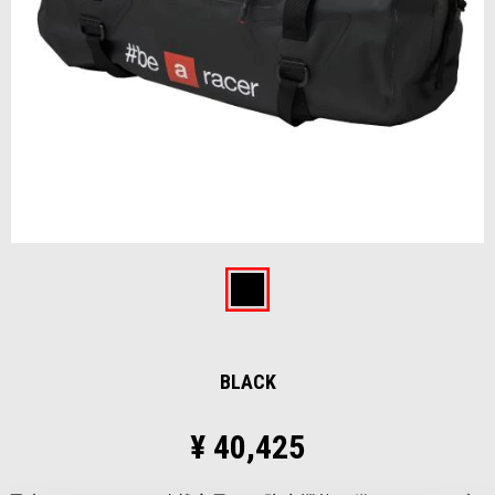
Item
1
of
Black
1
BLACK
¥ 40,425