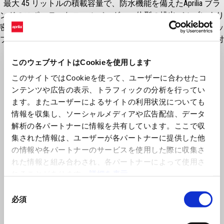
最大 45 リットルの積載容量で、防水機能を備えたAprilia ブラ
ンドのスポーティなロールバッグ。一体型の排出バルブにより
密閉性が確保されます。便利なハンドルとショルダーストラッ
プを備え、リアシートやラゲッジラックに素早く簡単に取り付
けることができます。
このウェブサイトはCookieを使用します
このサイトではCookieを使って、ユーザーに合わせたコ
ンテンツや広告の表示、トラフィックの分析を行ってい
ます。またユーザーによるサイトの利用状況についても
情報を収集し、ソーシャルメディアや広告配信、データ
解析の各パートナーに情報を共有しています。ここで収
集された情報は、ユーザーが各パートナーに提供した他
の情報や各パートナーのサービスを使用した際に収集さ
れた情報と組み合わされ、各パートナーによって使用さ
れることがあります。
詳細を表示
Item
1
同
of
1
必須
意
の