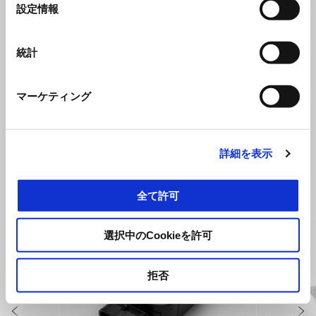
選
設定情報
択
統計
ヘイルストームホワイト
Tuareg 660
マーケティング
¥ 1,760,000
詳細を表示
すべて見る
全て許可
Item
1
of
6
選択中のCookieを許可
拒否
前回