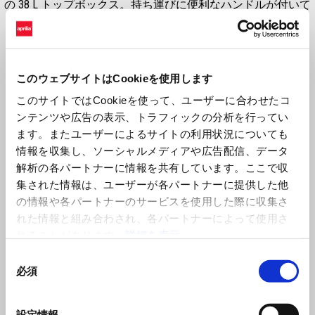
の 38 L トップボックス。持ち運びに便利なハンドルが付いて
います。取付用プレート付属。リアラックは別
このウェブサイトはCookieを使用します
このサイトではCookieを使って、ユーザーに合わせたコ
ンテンツや広告の表示、トラフィックの分析を行ってい
ます。またユーザーによるサイトの利用状況についても
情報を収集し、ソーシャルメディアや広告配信、データ
解析の各パートナーに情報を共有しています。ここで収
集された情報は、ユーザーが各パートナーに提供した他
の情報や各パートナーのサービスを使用した際に収集さ
Item
1
of
れた情報と組み合わされ、各パートナーによって使用さ
1
れることがあります。
詳細を表示
同
必須
意
の
選
設定情報