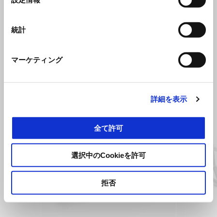
択
ヘイルストームホワイト
Tuareg 660
統計
¥ 1,760,000
マーケティング
すべて見る
詳細を表示
Item
1
of
6
全て許可
選択中のCookieを許可
前回
拒否