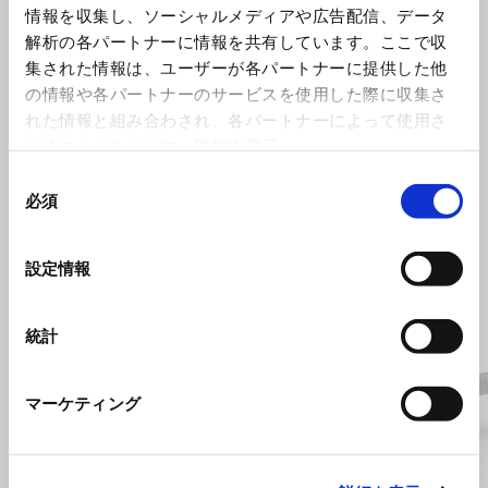
情報を収集し、ソーシャルメディアや広告配信、データ
解析の各パートナーに情報を共有しています。ここで収
集された情報は、ユーザーが各パートナーに提供した他
の情報や各パートナーのサービスを使用した際に収集さ
れた情報と組み合わされ、各パートナーによって使用さ
れることがあります。
詳細を表示
同
必須
意
すべて見る
の
選
設定情報
Item
択
1
of
6
統計
マーケティング
前回