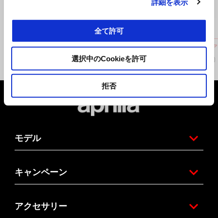
詳細を表示
全て許可
Aprilia MIA 2025-
CNCギ
選択中のCookieを許可
¥ 22,000
¥ 39,800
拒否
フッター
モデル
キャンペーン
アクセサリー