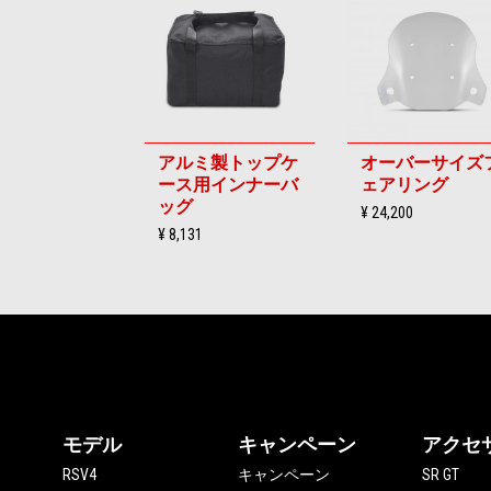
6
アルミ製トップケ
オーバーサイズ
ース用インナーバ
ェアリング
ッグ
¥ 24,200
¥ 8,131
フッター
モデル
キャンペーン
アクセ
RSV4
キャンペーン
SR GT