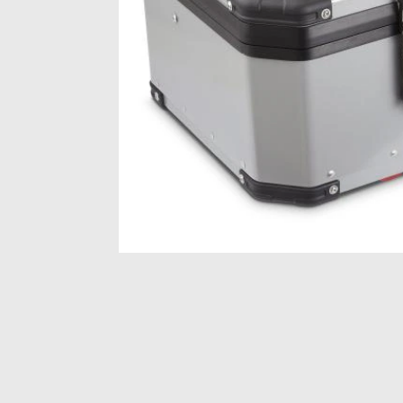
Item
1
of
1