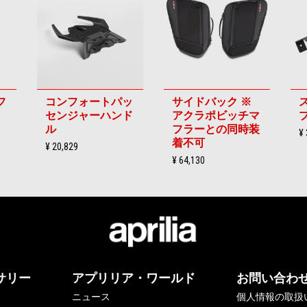
フ
コンフォートパッ
サイドバック ※
センジャーハンド
アクラポビッチマ
ル
フラーとの同時装
¥ 
着不可
¥ 20,829
¥ 64,130
サリー
アプリリア・ワールド
お問い合わ
ニュース
個人情報の取扱