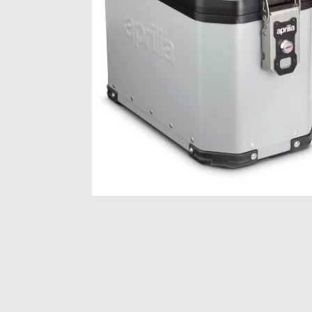
Item
1
of
1