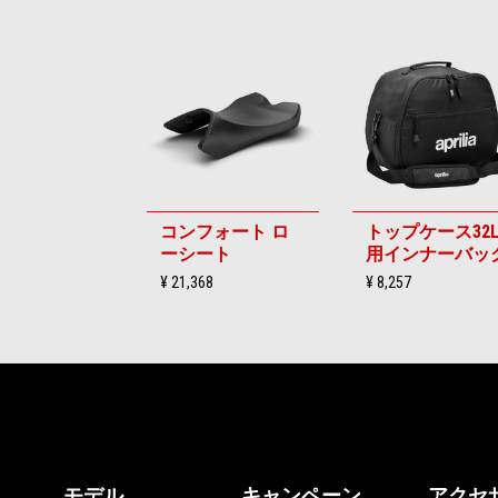
Item
1
of
6
コンフォート ロ
トップケース32
ーシート
用インナーバッ
¥ 21,368
¥ 8,257
フッター
モデル
キャンペーン
アクセ