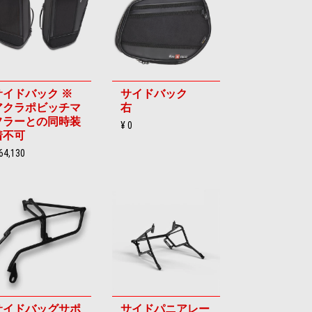
サイドバック ※
サイドバック
アクラポビッチマ
右
フラーとの同時装
¥ 0
着不可
64,130
サイドバッグサポ
サイドパニアレー