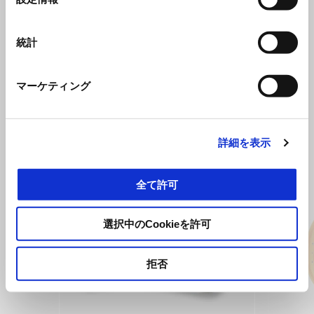
択
タイムアタック
統計
Aprilia Tuono V4 Factory 1100
¥ 2,475,000
マーケティング
すべて見る
詳細を表示
Item
1
of
6
全て許可
選択中のCookieを許可
拒否
前回