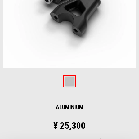
Item
1
of
Aluminium
1
ALUMINIUM
¥ 25,300