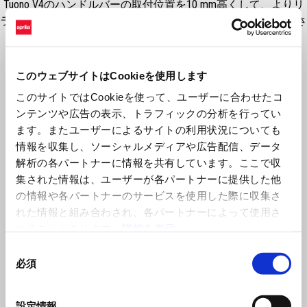
Tuono V4のハンドルバーの取付位置を10 mm高くして、よりリ
ラックスしたライディングポジションを実現するために開発さ
たアルミ製ハンドルバーライザー。
このウェブサイトはCookieを使用します
このサイトではCookieを使って、ユーザーに合わせたコ
ンテンツや広告の表示、トラフィックの分析を行ってい
ます。またユーザーによるサイトの利用状況についても
情報を収集し、ソーシャルメディアや広告配信、データ
解析の各パートナーに情報を共有しています。ここで収
集された情報は、ユーザーが各パートナーに提供した他
の情報や各パートナーのサービスを使用した際に収集さ
れた情報と組み合わされ、各パートナーによって使用さ
Item
1
of
れることがあります。
詳細を表示
1
同
必須
意
の
選
設定情報