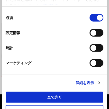
れることがあります。
詳細を表示
ヒーティングアクセサリー コ
ヒーティングコントロールユ
ントロールユニット
ニット取付キット
同
必須
¥ 17,556
¥ 16,344
意
の
選
設定情報
択
統計
マーケティング
ヒーテッドグリップ
詳細を表示
¥ 12,705
全て許可
フッター