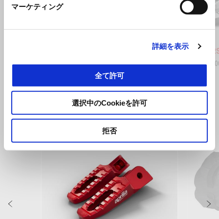
前回
マーケティング
トリビュート
シェイ
詳細を表示
Aprilia RS 660
Aprilia R
¥ 1,320,000
¥ 1,980,
全て許可
選択中のCookieを許可
すべて見る
Item
1
拒否
of
6
前回