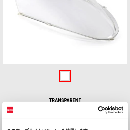
Item
1
of
Transparent
1
TRANSPARENT
¥ 20,074