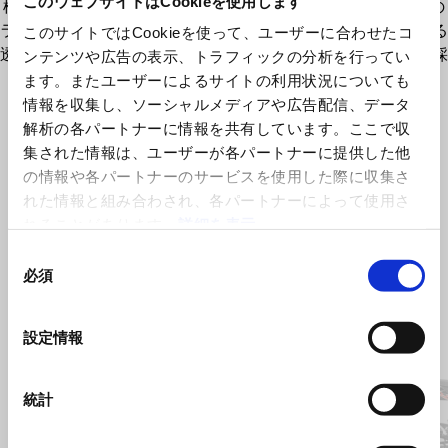
このウェブサイトはCookieを使用します
標準のスクリーンより18%大型化することで、長距離走行時の
ライダーの保護性能を向上。安全性を確保し、経年変化による
このサイトではCookieを使って、ユーザーに合わせたコ
透明性の低下を防ぐため、超耐久性ポリカーボネート素材を採
ンテンツや広告の表示、トラフィックの分析を行ってい
用しています。
ます。またユーザーによるサイトの利用状況についても
情報を収集し、ソーシャルメディアや広告配信、データ
解析の各パートナーに情報を共有しています。ここで収
集された情報は、ユーザーが各パートナーに提供した他
の情報や各パートナーのサービスを使用した際に収集さ
れた情報と組み合わされ、各パートナーによって使用さ
れることがあります。
詳細を表示
同
必須
意
の
選
Item
設定情報
1
択
of
3
統計