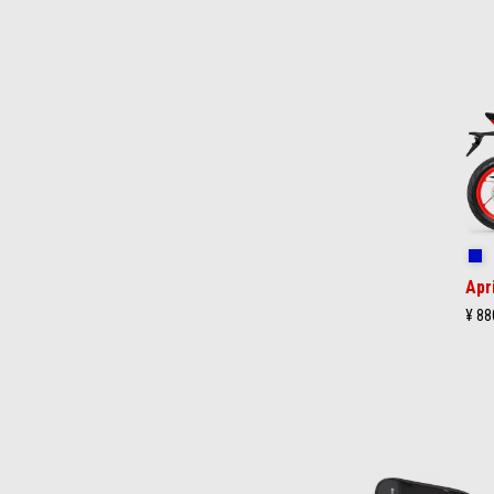
Item
1
of
2
コ
Apr
¥ 88
Item
1
of