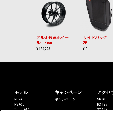
6
アルミ鍛造ホイー
サイドバック
ル Rear
左
¥ 184,223
¥ 0
フッター
モデル
キャンペーン
アクセ
RSV4
キャンペーン
SR GT
RS 660
RX 125
Tuono 660
SX 125