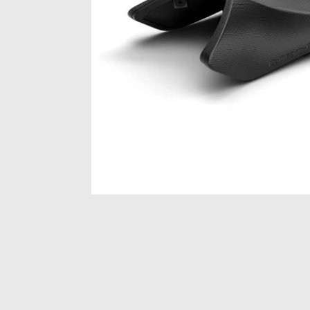
Item
1
of
1