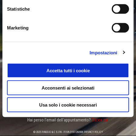
Statistiche
Marketing
Vorrei guidare
Aprilia
Scegli il modello
a
Impostazioni
Scegli la città
Accetta tutti i cookie
Acconsenti ai selezionati
CERCA
Usa solo i cookie necessari
Hai perso l'email dell'appuntamento?
Clicca qui
© 2025 PIAGGIO & C S.P.A - P.IVA 01551260506
PRIVACY POLICY