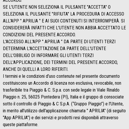
ACCORDO.
SE L'UTENTE NON SELEZIONA IL PULSANTE "ACCETTA" O
SELEZIONA IL PULSANTE "RIFIUTA" LA PROCEDURA DI ACCESSO
ALL'APP " APRILIA " E AI SUOI CONTENUTI SI INTERROMPERÀ. SI
CONSIDERERÀ INFATTI CHE L'UTENTE NON ABBIA ACCETTATO LE
CONDIZIONI DEL PRESENTE ACCORDO.
L'ACCESSO ALL'APP " APRILIA " DA PARTE DI UTENTI TERZI
DETERMINA L'ACCETTAZIONE DA PARTE DELL'UTENTE
DELL'OBBLIGO DI INFORMARE GLI UTENTI TERZI
DELL'APPLICAZIONE, DEI TERMINI DEL PRESENTE ACCORDO,
ANCHE DI QUELLI A LORO RIFERITI.
I termini e le condizioni d'uso contenute nel presente documento
costituiscono un Accordo di licenza non esclusiva, revocabile, non
trasferibile tra Piaggio & C. S.p.a. con sede legale in Viale Rinaldo
Piaggio n. 25, 56025 Pontedera (PI), Italia e il gruppo di consociate
sotto il controllo di Piaggio & C S.p.A. (“Gruppo Piaggio”) e l'Utente,
in merito all'utilizzo dell'applicazione chiamata " APRILIA" (di seguito
"App APRILIA") e dei servizi e prodotti resi disponibili attraverso
queste piattaforme.