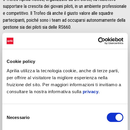
supportare la crescita dei giovani piloti, in un ambiente professionale
e competitivo. Il Trofeo dà anche il giusto valore alle squadre
partecipanti, poiché sono i team ad occuparsi autonomamente della
gestione sia dei piloti sia delle RS660.
Grande attesa, dunque, per la prima gara del Trofeo a Vallelunga che
si preannuncia ricca di spettacolo. Il programma del weekend
prevede lo svolgimento delle sessioni libere venerdì 24 maggio
mentre sabato 25 maggio andranno in scena le qualifiche. Domenica
Cookie policy
è il turno della prima gara del Trofeo con lo spegnimento dei
Aprilia utilizza la tecnologia cookie, anche di terze parti,
semafori alle 11.05.
per offrire al visitatore la migliore esperienza nella
MASSIMO RIVOLA
fruizione del sito. Per maggiori informazioni ti invitiamo a
consultare la nostra informativa sulla
privacy
.
"Riprende il Trofeo 660, una moto che di fatto ha creato una nuova
categoria, la Twins, che ha visto Aprilia protagonista sia in America
sia nel BSB con Edoardo Colombi, vincitore dell’ultima edizione. È
Selezione
una categoria destinata ad avere un campionato mondiale e,
Necessario
del
sicuramente Aprilia con la sua RS660, sarà protagonista anche nel
consenso