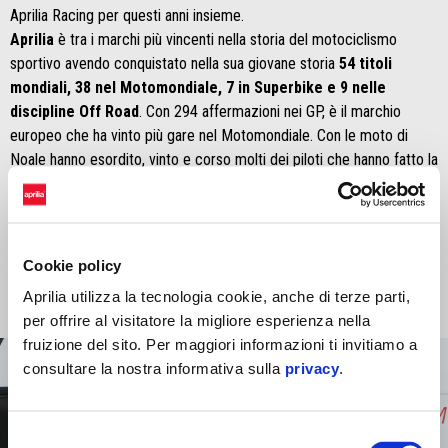
Aprilia Racing per questi anni insieme.
Aprilia
è tra i marchi più vincenti nella storia del motociclismo
sportivo avendo conquistato nella sua giovane storia
54 titoli
mondiali, 38 nel Motomondiale, 7 in Superbike e 9 nelle
discipline Off Road
. Con 294 affermazioni nei GP, è il marchio
europeo che ha vinto più gare nel Motomondiale. Con le moto di
Noale hanno esordito, vinto e corso molti dei piloti che hanno fatto la
storia del motociclismo negli ultimi decenni. Tra questi i
Campioni
del Mondo Max Biaggi, Loris Capirossi, Alex Gramigni,
Valentino Rossi, Jorge Lorenzo, Casey Stoner, Manuel
Poggiali, Marco Simoncelli e Alvaro Bautista
.
Cookie policy
Aprilia utilizza la tecnologia cookie, anche di terze parti,
per offrire al visitatore la migliore esperienza nella
fruizione del sito. Per maggiori informazioni ti invitiamo a
consultare la nostra informativa sulla
privacy
.
Selezione