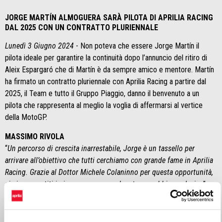
JORGE MARTÍN ALMOGUERA SARÀ PILOTA DI APRILIA RACING
DAL 2025 CON UN CONTRATTO PLURIENNALE
Lunedì 3 Giugno 2024
- Non poteva che essere Jorge Martín il
pilota ideale per garantire la continuità dopo l’annuncio del ritiro di
Aleix Espargaró che di Martín è da sempre amico e mentore. Martín
ha firmato un contratto pluriennale con Aprilia Racing a partire dal
2025, il Team e tutto il Gruppo Piaggio, danno il benvenuto a un
pilota che rappresenta al meglio la voglia di affermarsi al vertice
della MotoGP.
MASSIMO RIVOLA
“
Un percorso di crescita inarrestabile, Jorge è un tassello per
arrivare all’obiettivo che tutti cerchiamo con grande fame in Aprilia
Racing. Grazie al Dottor Michele Colaninno per questa opportunità,
ci siamo sentiti ieri sera e senza perdere tempo abbiamo deciso
”.