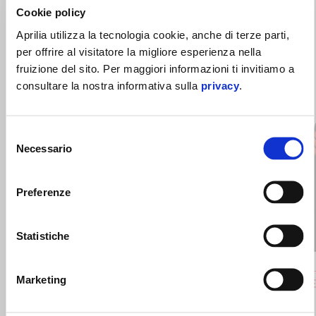
SCOPRI LA COLLEZIONE APRILIA
Cookie policy
Aprilia utilizza la tecnologia cookie, anche di terze parti,
RACING REPLICA
per offrire al visitatore la migliore esperienza nella
fruizione del sito. Per maggiori informazioni ti invitiamo a
Item
consultare la nostra informativa sulla
privacy
.
1
of
4
Selezione
Necessario
del
consenso
Preferenze
Precedente
S
Statistiche
Marketing
CAPPELLINO APRILIA RACING "41"
FELPA RE
ALEIX ESPARGARO
90 €
35 €