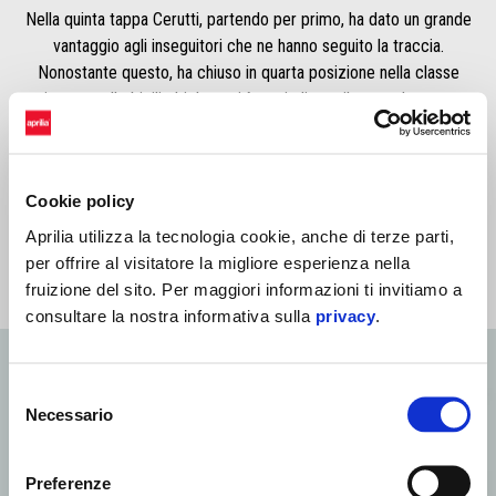
Nella quinta tappa Cerutti, partendo per primo, ha dato un grande
vantaggio agli inseguitori che ne hanno seguito la traccia.
Nonostante questo, ha chiuso in quarta posizione nella classe
riservata alle bicilindriche e si è aggiudicato il secondo posto
assoluto nella classifica generale di categoria.
JACOPO CERUTTI
“S
ono riuscito ad aprire la strada per la maggior parte del tempo. È
Cookie policy
stata una speciale molto veloce e a tratti navigata: non volevo
Aprilia utilizza la tecnologia cookie, anche di terze parti,
commettere errori, quindi ho cercato di gestirla al meglio”.
per offrire al visitatore la migliore esperienza nella
fruizione del sito. Per maggiori informazioni ti invitiamo a
consultare la nostra informativa sulla
privacy
.
Selezione
Necessario
del
consenso
Preferenze