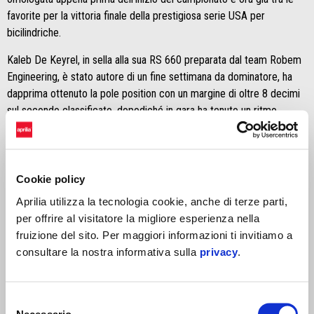
favorite per la vittoria finale della prestigiosa serie USA per
bicilindriche.
Kaleb De Keyrel, in sella alla sua RS 660 preparata dal team Robem
Engineering, è stato autore di un fine settimana da dominatore, ha
dapprima ottenuto la pole position con un margine di oltre 8 decimi
sul secondo classificato, dopodiché in gara ha tenuto un ritmo
inavvicinabile per gli avversari, tagliando il traguardo con quasi 8” di
distacco su Jackson Blackmon (Yamaha).
Grazie a questo successo, il secondo stagionale, De Keyrel si è
Cookie policy
anche portato in testa alla classifica generale con 76 punti, 10 in più
Aprilia utilizza la tecnologia cookie, anche di terze parti,
del rivale più vicino, Chris Parrish (Suzuki).
per offrire al visitatore la migliore esperienza nella
“Mi sono sentito subito a mio agio in sella alla mia Aprilia
– ha
fruizione del sito. Per maggiori informazioni ti invitiamo a
commentato il vincitore –
e questo mi ha consentito di essere più
consultare la nostra informativa sulla
privacy
.
veloce dei miei avversari già in qualifica. Su questo tracciato le scie
giocano un ruolo fondamentale, perciò sapevo che avrei dovuto
allungare sugli avversari nei primi giri: ci sono riuscito in fretta,
Selezione
Necessario