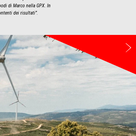
podi di Marco nella GPX. In
tenti dei risultati”
.
Su