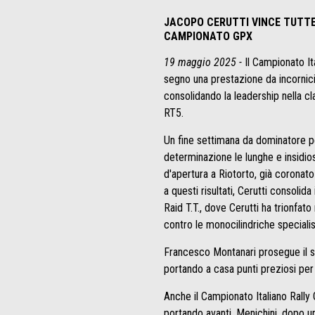
JACOPO CERUTTI VINCE TUTTE 
CAMPIONATO GPX
19 maggio 2025 -
Il Campionato It
segno una prestazione da incornici
consolidando la leadership nella cl
RT5.
Un fine settimana da dominatore pe
determinazione le lunghe e insidios
d'apertura a Riotorto, già coronato
a questi risultati, Cerutti consolida
Raid T.T., dove Cerutti ha trionfato
contro le monocilindriche specialis
Francesco Montanari prosegue il su
portando a casa punti preziosi per 
Anche il Campionato Italiano Rally 
portando avanti. Menichini, dopo u