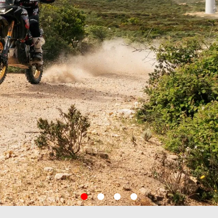
item
item
item
item
0
1
2
3