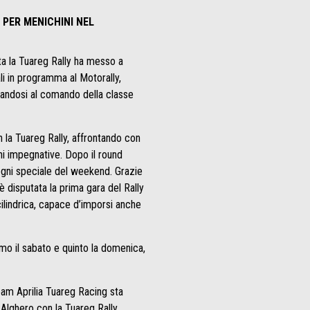
 PER MENICHINI NEL
ta la Tuareg Rally ha messo a
li in programma al Motorally,
onandosi al comando della classe
 la Tuareg Rally, affrontando con
oni impegnative. Dopo il round
 ogni speciale del weekend. Grazie
 è disputata la prima gara del Rally
icilindrica, capace d’imporsi anche
imo il sabato e quinto la domenica,
Team Aprilia Tuareg Racing sta
Alghero con la Tuareg Rally.