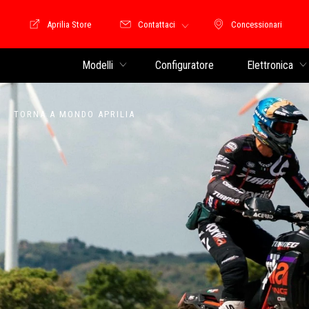
Aprilia Store
Contattaci
Concessionari
Moto Guzzi Store
Concessionari
Modelli
Configuratore
Elettronica
TORNA A MONDO APRILIA