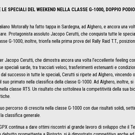
LE SPECIALI DEL WEEKEND NELLA CLASSE G-1000, DOPPIO PODIO
aliano Motorally ha fatto tappa in Sardegna, ad Alghero, e ancora una vol
are. Protagonista assoluto Jacopo Cerutti, che conquista tutte le specia
asse G-1000; inoltre, trionfa nella prima prova del Rally Raid T.T., posizi
r Jacopo Cerutti, che dimostra ancora una volta l’eccellente feeling con
e speciali sarde, tra tracciati veloci, trasferimenti estenuanti e condizi
 dal successo in tutte le speciali, Cerutti si ripete ad Alghero, vincendo
 il suo primato nella classifica della classe G-1000. Ad Alghero, inoltre, si
 nella classe RT5. Un risultato che sottolinea la competitività della sua b
tiche.
o percorso di crescita nella classe G-1000 con due risultati solidi, sett
la classifica generale.
GPX continua a dare ottimi riscontri al grande lavoro di sviluppo che il 
n debutto promettente a Riotorto, si è dimostrato competitivo anche ad 