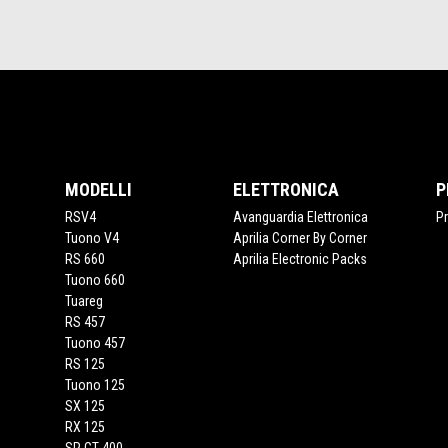
4
4
Piè di pagina
MODELLI
ELETTRONICA
P
RSV4
Avanguardia Elettronica
P
Tuono V4
Aprilia Corner By Corner
RS 660
Aprilia Electronic Packs
Tuono 660
Tuareg
RS 457
Tuono 457
RS 125
Tuono 125
SX 125
RX 125
SR GT 400