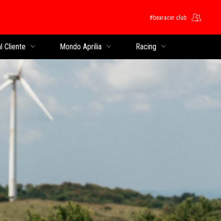
#bearacer club
cipale
l Cliente
Mondo Aprilia
Racing