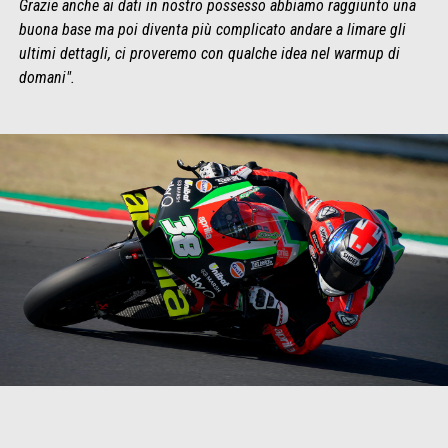
Grazie anche ai dati in nostro possesso abbiamo raggiunto una
buona base ma poi diventa più complicato andare a limare gli
ultimi dettagli, ci proveremo con qualche idea nel warmup di
domani".
Item
Item
1
1
of
of
1
1