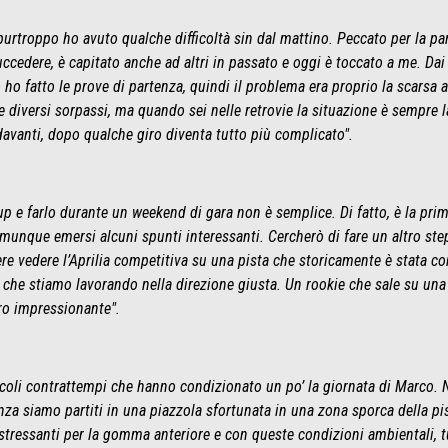
purtroppo ho avuto qualche difficoltà sin dal mattino. Peccato per la par
edere, è capitato anche ad altri in passato e oggi è toccato a me. Dai 
ho fatto le prove di partenza, quindi il problema era proprio la scarsa a
 diversi sorpassi, ma quando sei nelle retrovie la situazione è sempre l
 davanti, dopo qualche giro diventa tutto più complicato".
p e farlo durante un weekend di gara non è semplice. Di fatto, è la pri
comunque emersi alcuni spunti interessanti. Cercherò di fare un altro 
ere vedere l’Aprilia competitiva su una pista che storicamente è stata c
 che stiamo lavorando nella direzione giusta. Un rookie che sale su una
ro impressionante".
oli contrattempi che hanno condizionato un po’ la giornata di Marco. N
za siamo partiti in una piazzola sfortunata in una zona sporca della pi
sì stressanti per la gomma anteriore e con queste condizioni ambientali,