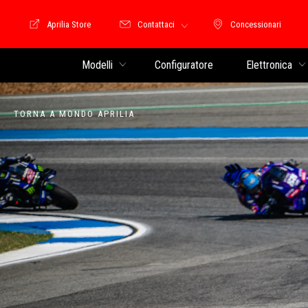
Aprilia Store
Contattaci
Concessionari
Moto Guzzi Store
Concessionari
Modelli
Configuratore
Elettronica
TORNA A MONDO APRILIA