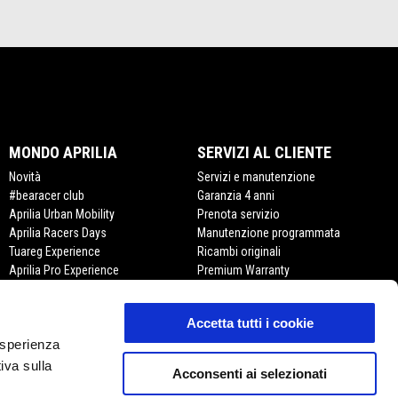
MONDO APRILIA
SERVIZI AL CLIENTE
Novità
Servizi e manutenzione
#bearacer club
Garanzia 4 anni
Aprilia Urban Mobility
Prenota servizio
Aprilia Racers Days
Manutenzione programmata
Tuareg Experience
Ricambi originali
Aprilia Pro Experience
Premium Warranty
Aprilia Rookie Experience
Road assistance
Servizi finanziari
Accetta tutti i cookie
Richiedi Documenti
 esperienza
iva sulla
Acconsenti ai selezionati