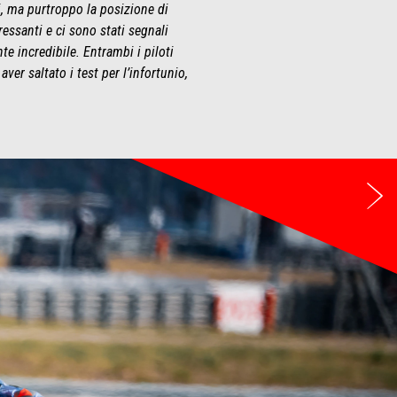
i, ma purtroppo la posizione di
ssanti e ci sono stati segnali
e incredibile. Entrambi i piloti
r saltato i test per l’infortunio,
Su