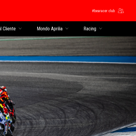
#bearacer club
cipale
l Cliente
Mondo Aprilia
Racing