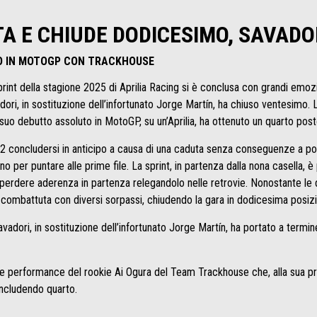
A E CHIUDE DODICESIMO, SAVADO
O IN MOTOGP CON TRACKHOUSE
print della stagione 2025 di Aprilia Racing si è conclusa con grandi emo
i, in sostituzione dell’infortunato Jorge Martín, ha chiuso ventesimo. L
suo debutto assoluto in MotoGP, su un’Aprilia, ha ottenuto un quarto post
 concludersi in anticipo a causa di una caduta senza conseguenze a poch
o per puntare alle prime file. La sprint, in partenza dalla nona casella, è pe
perdere aderenza in partenza relegandolo nelle retrovie. Nonostante le diff
combattuta con diversi sorpassi, chiudendo la gara in dodicesima posiz
avadori, in sostituzione dell’infortunato Jorge Martín, ha portato a termi
e performance del rookie Ai Ogura del Team Trackhouse che, alla sua pri
 concludendo quarto.