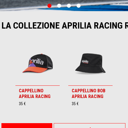
item
item
item
item
0
1
2
3
 LA COLLEZIONE APRILIA RACING 
CAPPELLINO
CAPPELLINO BOB
APRILIA RACING
APRILIA RACING
35 €
35 €