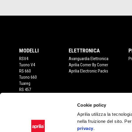
Piè di pagina
MODELLI
ELETTRONICA
P
RSV4
Avanguardia Elettronica
P
Tuono V4
Aprilia Corner By Corner
RS 660
Aprilia Electronic Packs
Tuono 660
Tuareg
RS 457
Tuono 457
RS 125
Cookie policy
Tuono 125
Aprilia utilizza la tecnolog
SX 125
RX 125
nella fruizione del sito. Pe
SR GT 400
privacy
.