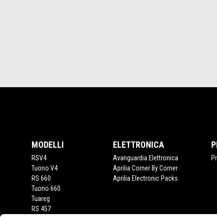
Piè di pagina
MODELLI
ELETTRONICA
P
RSV4
Avanguardia Elettronica
P
Tuono V4
Aprilia Corner By Corner
RS 660
Aprilia Electronic Packs
Tuono 660
Tuareg
RS 457