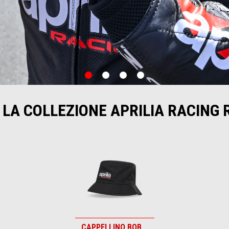
item
item
item
item
0
1
2
3
 LA COLLEZIONE APRILIA RACING 
CAPPELLINO BOB