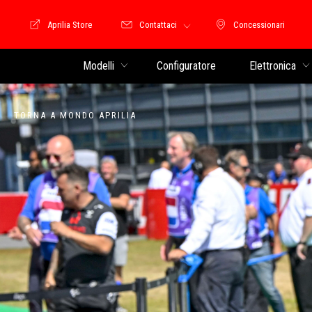
Aprilia Store
Contattaci
Concessionari
Moto Guzzi Store
Concessionari
Modelli
Configuratore
Elettronica
TORNA A MONDO APRILIA