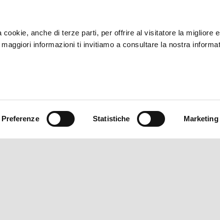
ia cookie, anche di terze parti, per offrire al visitatore la migliore
r maggiori informazioni ti invitiamo a consultare la nostra informat
CORPORATE
Preferenze
Statistiche
Marketing
Wide Magazine
Piaggio Group
Accessibilità