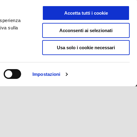
Aprilia Rookie Experience
Road assistance
Servizi finanziari
Accetta tutti i cookie
Richiedi Documenti
 esperienza
iva sulla
Acconsenti ai selezionati
Usa solo i cookie necessari
APRILIA STORE
Impostazioni
E-commerce
IT
SELEZIONA IL TUO SITO WEB LOCALE