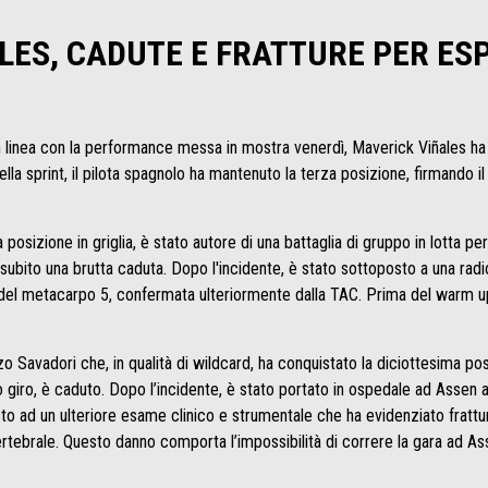
LES, CADUTE E FRATTURE PER ES
n linea con la performance messa in mostra venerdì, Maverick Viñales ha 
la sprint, il pilota spagnolo ha mantenuto la terza posizione, firmando il 
a posizione in griglia, è stato autore di una battaglia di gruppo in lotta pe
 ha subito una brutta caduta. Dopo l'incidente, è stato sottoposto a una ra
del metacarpo 5, confermata ulteriormente dalla TAC. Prima del warm up,
 Savadori che, in qualità di wildcard, ha conquistato la diciottesima pos
sto giro, è caduto. Dopo l’incidente, è stato portato in ospedale ad Assen a
to ad un ulteriore esame clinico e strumentale che ha evidenziato frattur
ertebrale. Questo danno comporta l’impossibilità di correre la gara ad As