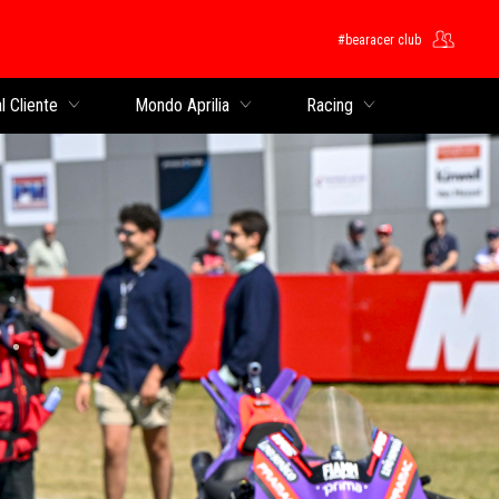
#bearacer club
cipale
l Cliente
Mondo Aprilia
Racing