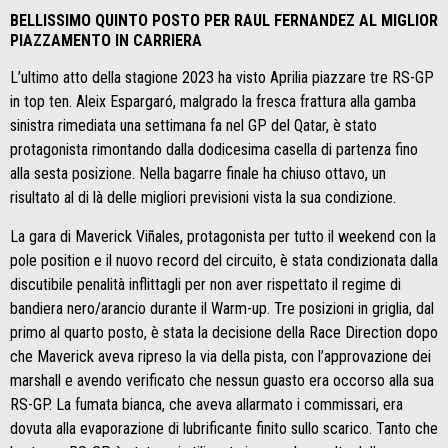
BELLISSIMO QUINTO POSTO PER RAUL FERNANDEZ AL MIGLIOR
PIAZZAMENTO IN CARRIERA
L’ultimo atto della stagione 2023 ha visto Aprilia piazzare tre RS-GP
in top ten. Aleix Espargaró, malgrado la fresca frattura alla gamba
sinistra rimediata una settimana fa nel GP del Qatar, è stato
protagonista rimontando dalla dodicesima casella di partenza fino
alla sesta posizione. Nella bagarre finale ha chiuso ottavo, un
risultato al di là delle migliori previsioni vista la sua condizione.
La gara di Maverick Viñales, protagonista per tutto il weekend con la
pole position e il nuovo record del circuito, è stata condizionata dalla
discutibile penalità inflittagli per non aver rispettato il regime di
bandiera nero/arancio durante il Warm-up. Tre posizioni in griglia, dal
primo al quarto posto, è stata la decisione della Race Direction dopo
che Maverick aveva ripreso la via della pista, con l’approvazione dei
marshall e avendo verificato che nessun guasto era occorso alla sua
RS-GP. La fumata bianca, che aveva allarmato i commissari, era
dovuta alla evaporazione di lubrificante finito sullo scarico. Tanto che