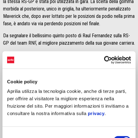
la stessa RS-GP è stata poi utilizzata in gara. La scelta della gomma
morbida al posteriore, unico in griglia, ha ulteriormente penalizzato
Maverick che, dopo aver lottato per le posizioni da podio nella prima
fase, è andato via via perdendo posizioni nel finale.
Da segnalare il bellissimo quinto posto di Raul Fernandez sulla RS-
GP del team RNF, al migliore piazzamento della sua giovane carriera.
Aprilia chiude la sua prima stagione da team factory con due vittorie
di Espargaró, nei GP di Inghilterra e di Catalunya, e un altro podio di
Aleix e con tre podi, sempre secondo, di Maverick. Nelle Sprint il
team italiano ha conquistato una vittoria e due podi. Nel 2023 Aprilia
Cookie policy
è stato anche l’unico team a realizzare la doppietta primo/secondo
Aprilia utilizza la tecnologia cookie, anche di terze parti,
in un GP, nella splendida gara di Barcellona.
per offrire al visitatore la migliore esperienza nella
L'ultimo appuntamento stagionale è anche l'occasione per
fruizione del sito. Per maggiori informazioni ti invitiamo a
ringraziare tutte le persone che ruotano intorno al progetto MotoGP
consultare la nostra informativa sulla
privacy
.
di Aprilia. Dalla squadra in pista, capace di affrontare un calendario
estremamente impegnativo mantenendo sempre la concentrazione,
al gruppo del Reparto Corse di Noale che ha supportato gli sforzi
Selezione