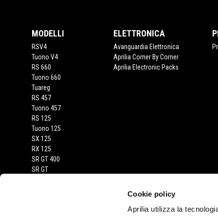
MODELLI
ELETTRONICA
P
RSV4
Avanguardia Elettronica
P
Tuono V4
Aprilia Corner By Corner
RS 660
Aprilia Electronic Packs
Tuono 660
Tuareg
RS 457
Tuono 457
RS 125
Tuono 125
SX 125
RX 125
SR GT 400
SR GT
SXR
Cookie policy
Aprilia utilizza la tecnolog
CONTATTI