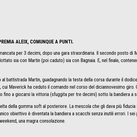
 PREMIA ALEIX, COMUNQUE A PUNTI.
 mancata per 3 decimi, dopo una gara straordinaria. Il secondo posto di M
ottato sia con Martin (poi caduto) sia con Bagnaia. E, nel finale, conten
 al battistrada Martin, guadagnando la testa della corsa durante il dodice
, cui Maverick ha ceduto il comando nel corso del diciannovesimo giro.
sotto fino a giocarsi la vittoria (sfuggita per tre decimi) sotto la bandiera a
celta della gomma soft al posteriore. La mescola che gli dava più fiducia
ico obiettivo è diventata la bandiera a scacchi senza inutili errori. I sei
l weekend, una magra consolazione.