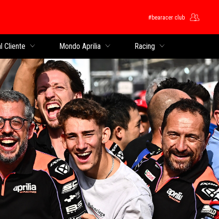
#bearacer club
cipale
l Cliente
Mondo Aprilia
Racing