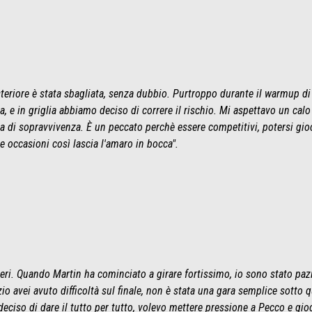
steriore è stata sbagliata, senza dubbio. Purtroppo durante il warmup d
 e in griglia abbiamo deciso di correre il rischio. Mi aspettavo un cal
ra di sopravvivenza. È un peccato perchè essere competitivi, potersi gi
e occasioni così lascia l'amaro in bocca".
 ieri. Quando Martin ha cominciato a girare fortissimo, io sono stato 
zio avei avuto difficoltà sul finale, non è stata una gara semplice sotto
deciso di dare il tutto per tutto, volevo mettere pressione a Pecco e gio