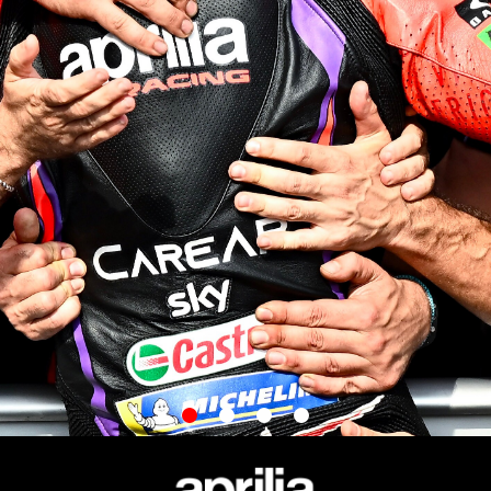
item
item
item
item
0
1
2
3