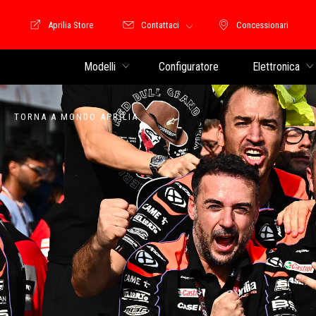
Aprilia Store
Contattaci
Concessionari
Moto Guzzi Store
Concessionari
Modelli
Configuratore
Elettronica
TORNA A MONDO APRILIA