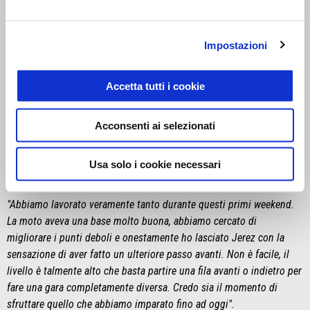
che anche lì potremo essere tra i migliori. Aprilia sta lavorando
molto per continuare a far crescere la RS-GP, anche nei recenti test
abbiamo trovato qualche miglioramento. Non servono grandi cose,
Impostazioni
la moto va già molto bene, si tratta di piccoli dettagli nelle giuste
aree".
Accetta tutti i cookie
Acconsenti ai selezionati
Usa solo i cookie necessari
Maverick Viñales
"Abbiamo lavorato veramente tanto durante questi primi weekend.
La moto aveva una base molto buona, abbiamo cercato di
migliorare i punti deboli e onestamente ho lasciato Jerez con la
sensazione di aver fatto un ulteriore passo avanti. Non è facile, il
livello è talmente alto che basta partire una fila avanti o indietro per
fare una gara completamente diversa. Credo sia il momento di
sfruttare quello che abbiamo imparato fino ad oggi".