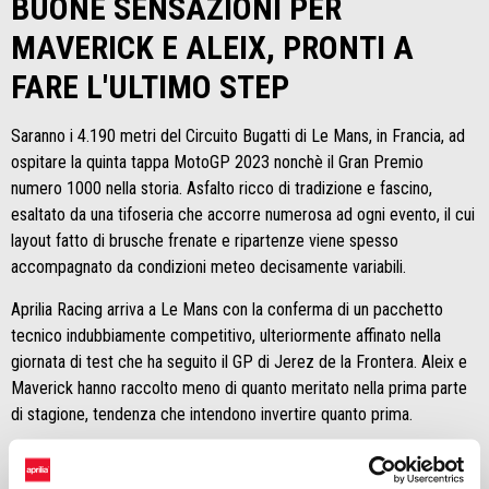
BUONE SENSAZIONI PER
MAVERICK E ALEIX, PRONTI A
FARE L'ULTIMO STEP
Saranno i 4.190 metri del Circuito Bugatti di Le Mans, in Francia, ad
ospitare la quinta tappa MotoGP 2023 nonchè il Gran Premio
numero 1000 nella storia. Asfalto ricco di tradizione e fascino,
esaltato da una tifoseria che accorre numerosa ad ogni evento, il cui
layout fatto di brusche frenate e ripartenze viene spesso
accompagnato da condizioni meteo decisamente variabili.
Aprilia Racing arriva a Le Mans con la conferma di un pacchetto
tecnico indubbiamente competitivo, ulteriormente affinato nella
giornata di test che ha seguito il GP di Jerez de la Frontera. Aleix e
Maverick hanno raccolto meno di quanto meritato nella prima parte
di stagione, tendenza che intendono invertire quanto prima.
Sul fronte RNF, si segnala la forzata assenza di Miguel Oliveira,
costretto al forfait dopo la sfortunata caduta in gara a Jerez. Al suo