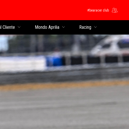
#bearacer club
cipale
l Cliente
Mondo Aprilia
Racing