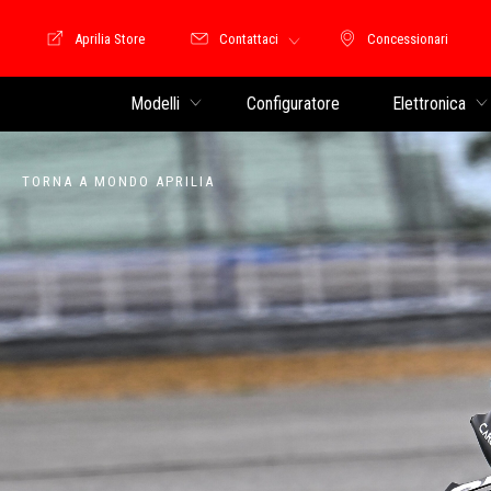
Aprilia Store
Contattaci
Concessionari
Moto Guzzi Store
Concessionari
Modelli
Configuratore
Elettronica
TORNA A MONDO APRILIA