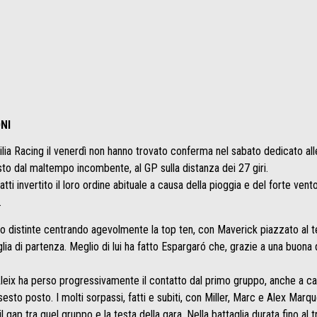
NI
lia Racing il venerdì non hanno trovato conferma nel sabato dedicato alle
 dal maltempo incombente, al GP sulla distanza dei 27 giri.
atti invertito il loro ordine abituale a causa della pioggia e del forte ve
.
rano distinte centrando agevolmente la top ten, con Maverick piazzato al 
glia di partenza. Meglio di lui ha fatto Espargaró che, grazie a una buona 
Aleix ha perso progressivamente il contatto dal primo gruppo, anche a cau
 sesto posto. I molti sorpassi, fatti e subiti, con Miller, Marc e Alex Mar
gap tra quel gruppo e la testa della gara. Nella battaglia durata fino al 