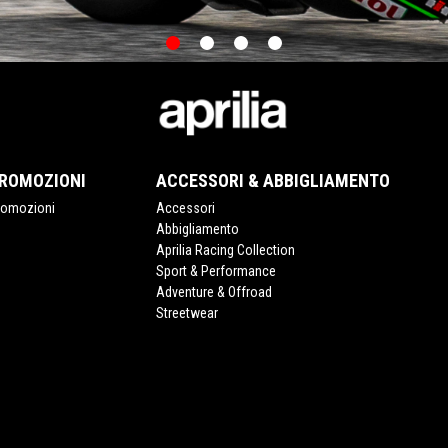
item
item
item
item
0
1
2
3
ROMOZIONI
ACCESSORI & ABBIGLIAMENTO
romozioni
Accessori
Abbigliamento
Aprilia Racing Collection
Sport & Performance
Adventure & Offroad
Streetwear