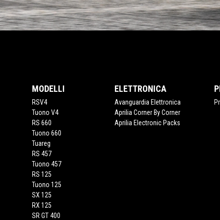
Item
Item
1
1
of
of
Piè di pagina
4
4
MODELLI
ELETTRONICA
P
RSV4
Avanguardia Elettronica
P
Tuono V4
Aprilia Corner By Corner
RS 660
Aprilia Electronic Packs
Tuono 660
Tuareg
RS 457
Tuono 457
RS 125
Tuono 125
SX 125
RX 125
SR GT 400