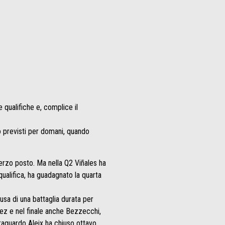
 qualifiche e, complice il
nto previsti per domani, quando
terzo posto. Ma nella Q2 Viñales ha
qualifica, ha guadagnato la quarta
sa di una battaglia durata per
quez e nel finale anche Bezzecchi,
traguardo Aleix ha chiuso ottavo.