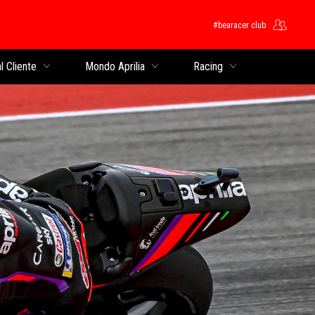
#bearacer club
cipale
l Cliente
Mondo Aprilia
Racing