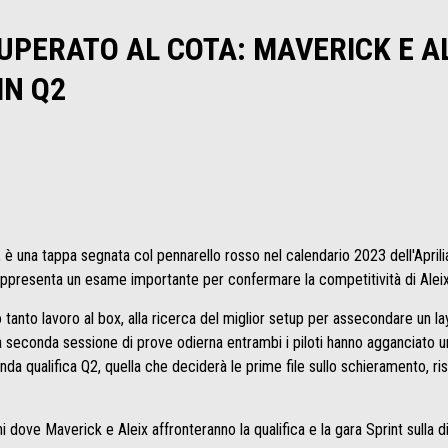
UPERATO AL COTA: MAVERICK E A
IN Q2
s, è una tappa segnata col pennarello rosso nel calendario 2023 dell'Apri
rappresenta un esame importante per confermare la competitività di Ale
o tanto lavoro al box, alla ricerca del miglior setup per assecondare un la
la seconda sessione di prove odierna entrambi i piloti hanno agganciato
nda qualifica Q2, quella che deciderà le prime file sullo schieramento, r
 dove Maverick e Aleix affronteranno la qualifica e la gara Sprint sulla di