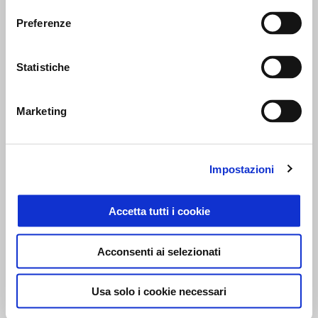
Preferenze
Statistiche
Marketing
Impostazioni
Accetta tutti i cookie
MAVERICK VIÑALES
“È stata una giornata tutto sommato positiva, siamo cresciuti
Acconsenti ai selezionati
rispetto all’anno passato e il feeling nella guida è nettamente
migliore, ho girato più forte e anche le linee che riesco a tenere
Usa solo i cookie necessari
sono buone. Ma soffriamo per la mancanza di grip che riguarda,