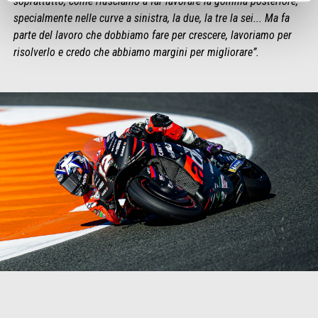
soprattutto, come riusciamo a far lavorare la gomma posteriore,
specialmente nelle curve a sinistra, la due, la tre la sei... Ma fa
parte del lavoro che dobbiamo fare per crescere, lavoriamo per
risolverlo e credo che abbiamo margini per migliorare”.
Item
Item
1
1
of
of
1
1