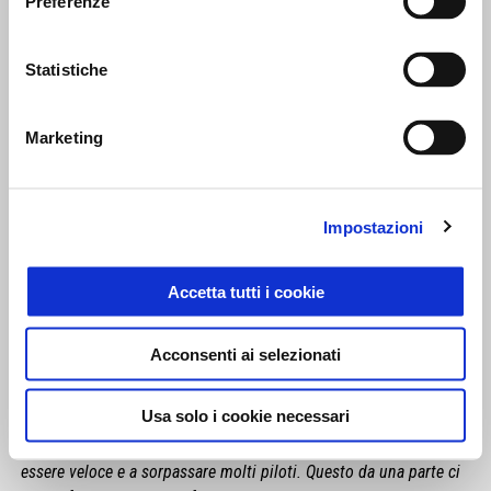
Preferenze
Statistiche
Marketing
Impostazioni
Accetta tutti i cookie
MAVERICK VIÑALES
Acconsenti ai selezionati
"Quando a fine gara ho visto il mio ritmo, un po’ mi sono girate le
Usa solo i cookie necessari
scatole! Ancora una volta è stata la posizione in griglia a
penalizzarci pesantemente, perché poi in gara sono riuscito ad
essere veloce e a sorpassare molti piloti. Questo da una parte ci