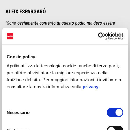
ALEIX ESPARGARÓ
“Sono ovviamente contento di questo podio ma devo essere
sincero, oggi mi sarebbe piaciuto vincere. Magari se fossi stato
un po’ più aggressivo in qualifica e nei primi giri sarei riuscito a
stare più vicino a Pecco e Fabio. La realtà è che tutti i piloti
vanno fortissimo e non commettono errori, quindi non è per
Cookie policy
niente facile sorpassare. Ma non dobbiamo cercare scuse e
lavorare per continuare a migliorare. Comunque è stato bello
Aprilia utilizza la tecnologia cookie, anche di terze parti,
salire sul podio per la quarta volta consecutiva e poi farlo
per offrire al visitatore la migliore esperienza nella
proprio qui al Mugello, in Italia. Vediamo se nel prossimo
fruizione del sito. Per maggiori informazioni ti invitiamo a
weekend riusciremo a trovare qualcosa in più e lottare per la
consultare la nostra informativa sulla
privacy
.
vittoria”
Selezione
Necessario
del
consenso