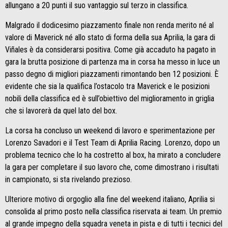
allungano a 20 punti il suo vantaggio sul terzo in classifica.
Malgrado il dodicesimo piazzamento finale non renda merito né al
valore di Maverick né allo stato di forma della sua Aprilia, la gara di
Viñales è da considerarsi positiva. Come già accaduto ha pagato in
gara la brutta posizione di partenza ma in corsa ha messo in luce un
passo degno di migliori piazzamenti rimontando ben 12 posizioni. È
evidente che sia la qualifica l’ostacolo tra Maverick e le posizioni
nobili della classifica ed è sull’obiettivo del miglioramento in griglia
che si lavorerà da quel lato del box.
La corsa ha concluso un weekend di lavoro e sperimentazione per
Lorenzo Savadori e il Test Team di Aprilia Racing. Lorenzo, dopo un
problema tecnico che lo ha costretto al box, ha mirato a concludere
la gara per completare il suo lavoro che, come dimostrano i risultati
in campionato, si sta rivelando prezioso.
Ulteriore motivo di orgoglio alla fine del weekend italiano, Aprilia si
consolida al primo posto nella classifica riservata ai team. Un premio
al grande impegno della squadra veneta in pista e di tutti i tecnici del