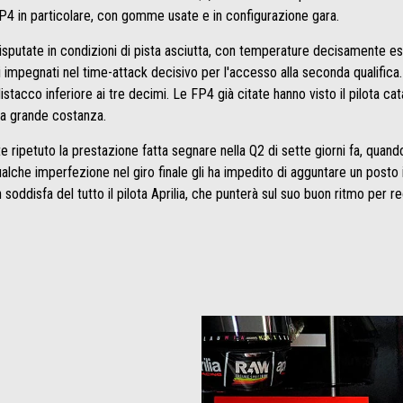
FP4 in particolare, con gomme usate e in configurazione gara.
disputate in condizioni di pista asciutta, con temperature decisamente e
loti impegnati nel time-attack decisivo per l'accesso alla seconda qualifica
istacco inferiore ai tre decimi. Le FP4 già citate hanno visto il pilota ca
na grande costanza.
te ripetuto la prestazione fatta segnare nella Q2 di sette giorni fa, quan
lche imperfezione nel giro finale gli ha impedito di agguntare un posto 
soddisfa del tutto il pilota Aprilia, che punterà sul suo buon ritmo per r