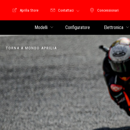
Aprilia Store
Contattaci
Concessionari
Moto Guzzi Store
Concessionari
Modelli
Configuratore
Elettronica
TORNA A MONDO APRILIA