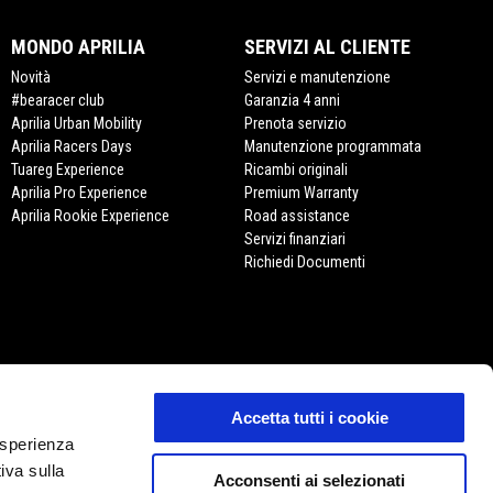
MONDO APRILIA
SERVIZI AL CLIENTE
Novità
Servizi e manutenzione
#bearacer club
Garanzia 4 anni
Aprilia Urban Mobility
Prenota servizio
Aprilia Racers Days
Manutenzione programmata
Tuareg Experience
Ricambi originali
Aprilia Pro Experience
Premium Warranty
Aprilia Rookie Experience
Road assistance
Servizi finanziari
Richiedi Documenti
Accetta tutti i cookie
 esperienza
APRILIA STORE
iva sulla
Acconsenti ai selezionati
E-commerce