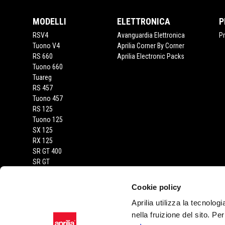
MODELLI
ELETTRONICA
P
RSV4
Avanguardia Elettronica
P
Tuono V4
Aprilia Corner By Corner
RS 660
Aprilia Electronic Packs
Tuono 660
Tuareg
RS 457
Tuono 457
RS 125
Tuono 125
SX 125
RX 125
SR GT 400
SR GT
SXR
Cookie policy
Aprilia utilizza la tecnolog
CONTATTI
nella fruizione del sito. Pe
Privacy policy