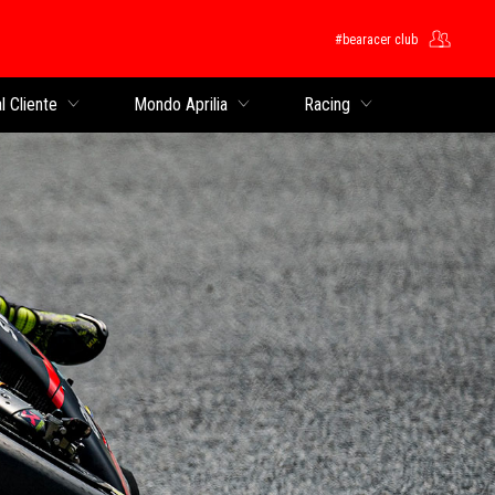
#bearacer club
cipale
l Cliente
Mondo Aprilia
Racing