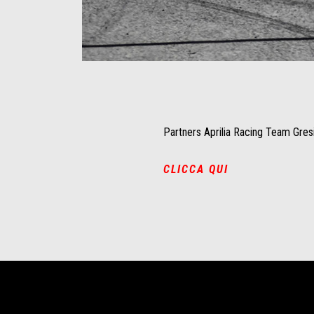
Item
Item
1
1
of
of
1
1
Partners Aprilia Racing Team Gresi
CLICCA QUI
Piè di pagina